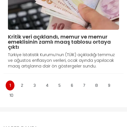
Kritik veri açıklandı, memur ve memur
emeklisinin zamlı maaş tablosu ortaya
çıktı
Türkiye İstatistik Kurumu’nun (TÜİK) açıkladığı temmuz
ve ağustos enflasyon verileri, ocak ayında yapılacak
maaş artışlarına dair ön göstergeler sundu.
1
2
3
4
5
6
7
8
9
10