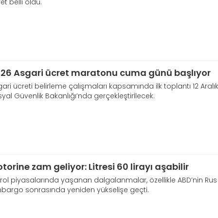
et belli oldu.
26 Asgari ücret maratonu cuma günü başlıyor
ari ücreti belirleme çalışmaları kapsamında ilk toplantı 12 Ara
yal Güvenlik Bakanlığı’nda gerçekleştirİlecek.
torine zam geliyor: Litresi 60 lirayı aşabilir
rol piyasalarında yaşanan dalgalanmalar, özellikle ABD’nin Rus 
bargo sonrasında yeniden yükselişe geçti.