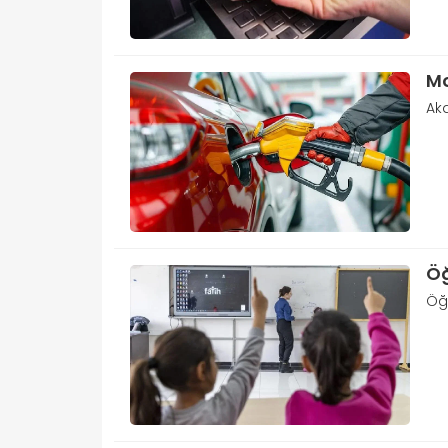
Mo
Aka
Öğ
Öğr