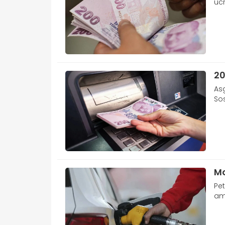
ücr
20
Asg
Sos
Mo
Pet
am