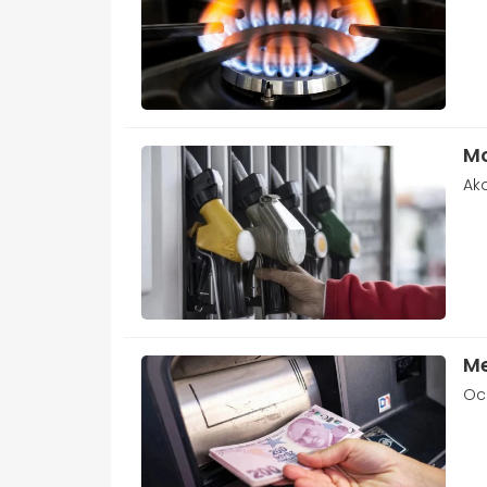
Mo
Aka
Me
Oca