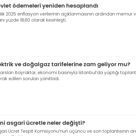
vlet ödemeleri yeniden hesaplandı
alık 2025 enflasyon verilerinin açıklanmasının ardından memu
nı yüzde 18,60 olarak kesinleşti.
ektrik ve doğalgaz tarifelerine zam geliyor mu?
arslan Bayraktar, ekonomi basınıyla İstanbul’da yaptığı toplantıd
ak edilen soruları yanıtladı.
ni asgari ücretle neler değişti?
ari Ücret Tespit Komisyonu’nun üçüncü ve son toplantısının ar