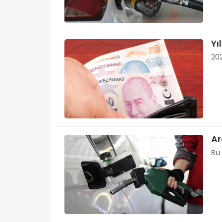
Yı
20
Ar
Bu 