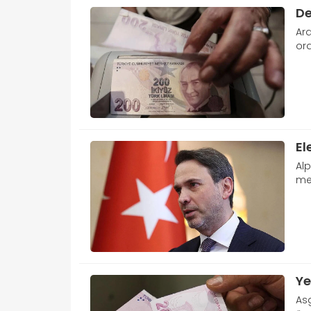
De
Ar
ora
El
Alp
mer
Ye
Asg