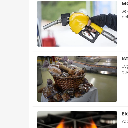
Mo
Sek
bek
İs
Uyg
bug
El
Ya