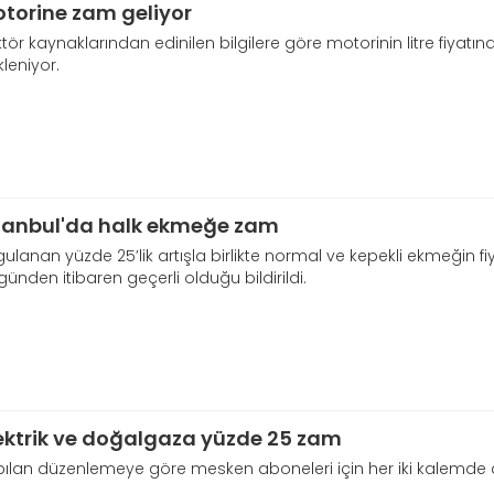
torine zam geliyor
tör kaynaklarından edinilen bilgilere göre motorinin litre fiyatın
leniyor.
tanbul'da halk ekmeğe zam
ulanan yüzde 25’lik artışla birlikte normal ve kepekli ekmeğin fiyat
ünden itibaren geçerli olduğu bildirildi.
ektrik ve doğalgaza yüzde 25 zam
pılan düzenlemeye göre mesken aboneleri için her iki kalemd