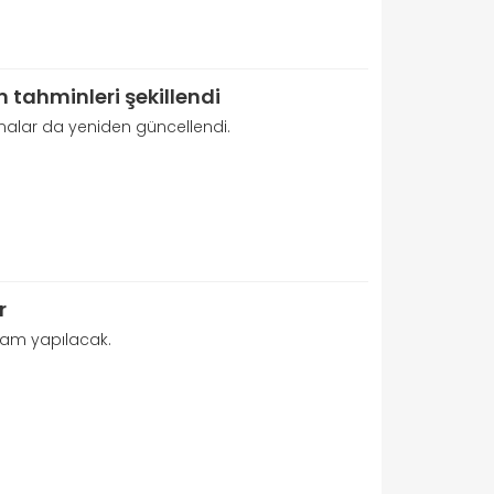
 tahminleri şekillendi
malar da yeniden güncellendi.
r
 zam yapılacak.