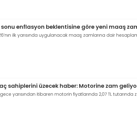
l sonu enflasyon beklentisine göre yeni maaş zam
26’nın ilk yarısında uygulanacak maaş zamlarına dair hesapla
aç sahiplerini üzecek haber: Motorine zam geliyo
gece yarısından itibaren motorin fiyatlarında 2,07 TL tutarında