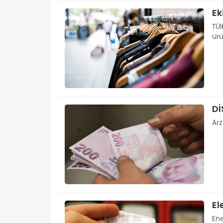
Ek
TÜİ
ürü
Dİ
Arz
El
Ene