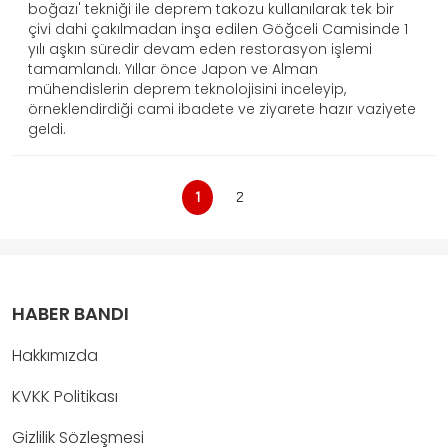
boğazı' tekniği ile deprem takozu kullanılarak tek bir
çivi dahi çakılmadan inşa edilen Göğceli Camisinde 1
yılı aşkın süredir devam eden restorasyon işlemi
tamamlandı. Yıllar önce Japon ve Alman
mühendislerin deprem teknolojisini inceleyip,
örneklendirdiği cami ibadete ve ziyarete hazır vaziyete
geldi.
1
2
HABER BANDI
Hakkımızda
KVKK Politikası
Gizlilik Sözleşmesi