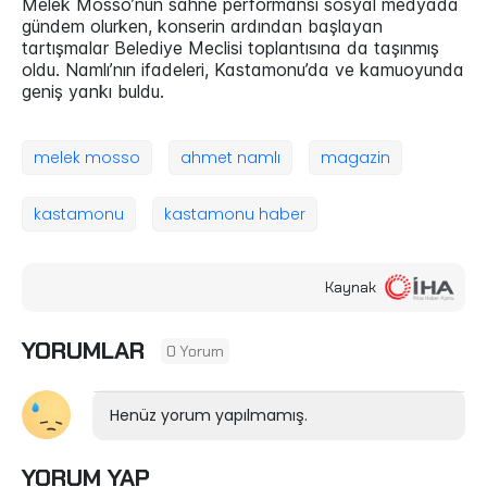
Melek Mosso’nun sahne performansı sosyal medyada
gündem olurken, konserin ardından başlayan
tartışmalar Belediye Meclisi toplantısına da taşınmış
oldu. Namlı’nın ifadeleri, Kastamonu’da ve kamuoyunda
geniş yankı buldu.
melek mosso
ahmet namlı
magazin
kastamonu
kastamonu haber
Kaynak
YORUMLAR
0 Yorum
Henüz yorum yapılmamış.
YORUM YAP