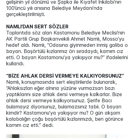
gelişinin yıl dönümü ve Şapka ile Kıyafet İnkılabı’nın
100’üncü yılı anısına Belediye Meydanı’nda
gerçekleştirilmişti.
NAMLI’DAN SERT SÖZLER
Toplantıda söz alan Kastamonu Belediye Meclisi’nin
AK Partili Grup Başkanvekili Ahmet Namlı, Mosso’yu
hedef aldı. Namlı, “Odasına giyinmeden inmiş galiba o
bayan. Başörtülü kızlarımız ön sıradaydı, karnım cız
etti. O bayan Kastamonu’ya yakışıyor mu?” ifadelerini
kullandı.
“BİZE AHLAK DERSİ VERMEYE KALKIYORSUNUZ”
Namlı, konuşmasında sert eleştirilerde bulunarak,
“Ahlaksızları eğer alnına yüzüne vurmazsan bazı
yaptıklarını size ahlak dersi vermeye kalkarlar. Bize
ahlak dersi vermeye kalkıyorsunuz. Şerife Bacı
bulamayız diyorsunuz, bulamazsınız tabii. O bayan
kimdir? Kastamonu’ya yakışıyor mu? O gün akşam
kalabalığın çoğu başörtülü kızlarımızdı, ben görünce
karnım cız etti.” dedi.