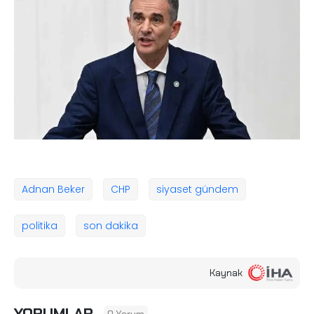
Adnan Beker
CHP
siyaset gündem
politika
son dakika
Kaynak
YORUMLAR
0 Yorum