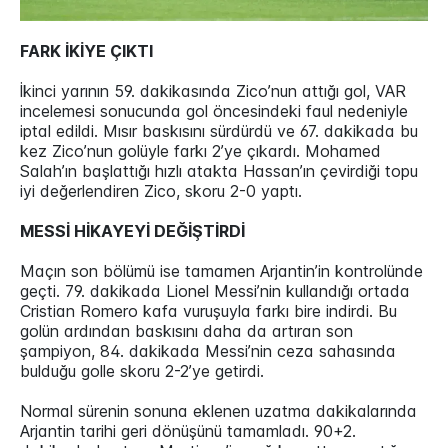
FARK İKİYE ÇIKTI
İkinci yarının 59. dakikasında Zico’nun attığı gol, VAR
incelemesi sonucunda gol öncesindeki faul nedeniyle
iptal edildi. Mısır baskısını sürdürdü ve 67. dakikada bu
kez Zico’nun golüyle farkı 2’ye çıkardı. Mohamed
Salah’ın başlattığı hızlı atakta Hassan’ın çevirdiği topu
iyi değerlendiren Zico, skoru 2-0 yaptı.
MESSİ HİKAYEYİ DEĞİŞTİRDİ
Maçın son bölümü ise tamamen Arjantin’in kontrolünde
geçti. 79. dakikada Lionel Messi’nin kullandığı ortada
Cristian Romero kafa vuruşuyla farkı bire indirdi. Bu
golün ardından baskısını daha da artıran son
şampiyon, 84. dakikada Messi’nin ceza sahasında
bulduğu golle skoru 2-2’ye getirdi.
Normal sürenin sonuna eklenen uzatma dakikalarında
Arjantin tarihi geri dönüşünü tamamladı. 90+2.