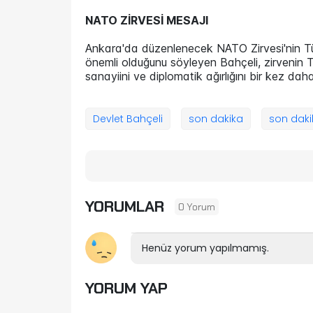
NATO ZİRVESİ MESAJI
Ankara'da düzenlenecek NATO Zirvesi'nin Tü
önemli olduğunu söyleyen Bahçeli, zirvenin T
sanayiini ve diplomatik ağırlığını bir kez da
Devlet Bahçeli
son dakika
son daki
YORUMLAR
0 Yorum
Henüz yorum yapılmamış.
YORUM YAP