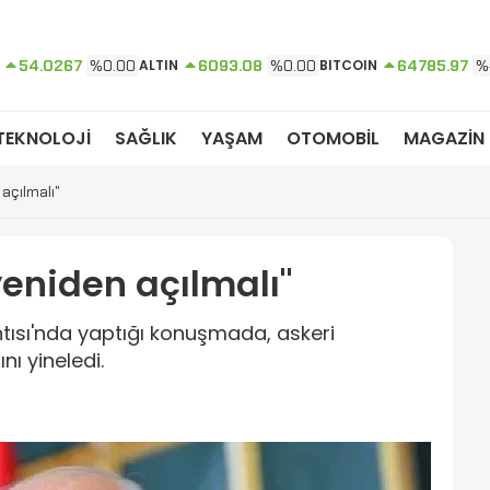
54.0267
%0.00
ALTIN
6093.08
%0.00
BITCOIN
64785.97
%
TEKNOLOJİ
SAĞLIK
YAŞAM
OTOMOBİL
MAGAZİN
açılmalı"
yeniden açılmalı"
tısı'nda yaptığı konuşmada, askeri
nı yineledi.