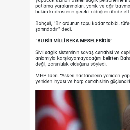
yapacak uzman askeri sağlık personeline ihti
patlama yaralanmaları, yanık ve ağır travma 
hekim kadrosunun gerekli olduğunu ifade etti
Bahçeli, "Bir ordunun topu kadar tabibi, tüfe
şanındadır." dedi.
"BU BİR MİLLİ BEKA MESELESİDİR"
Sivil sağlık sisteminin savaş cerrahisi ve ceph
anlamıyla karşılayamayacağını belirten Bahçe
değil, zorunluluk olduğunu söyledi.
MHP lideri, "Askeri hastanelerin yeniden yapı
yeniden ihyası ve harp cerrahisinin güçlendiril