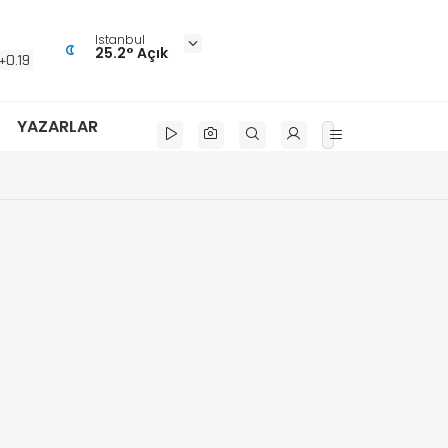
Istanbul
25.2° Açık
+0.19
YAZARLAR