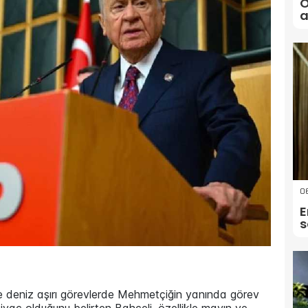
Ö
a
06
E
s
ve deniz aşırı görevlerde Mehmetçiğin yanında görev