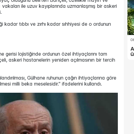
yaç olduğunu belirten Bahçeli, özellikle mayın ve
vakaları ile uzuv kayıplarında uzmanlaşmış bir askeri
.
ği kadar tıbbı ve zırhı kadar sıhhiyesi de o ordunun
06
A
ü
e gerisi lojistiğinde ordunun özel ihtiyaçlarını tam
li, askeri hastanelerin yeniden açılmasının bir tercih
landırılması, Gülhane ruhunun çağın ihtiyaçlarına göre
mesi milli beka meselesidir." ifadelerini kullandı.