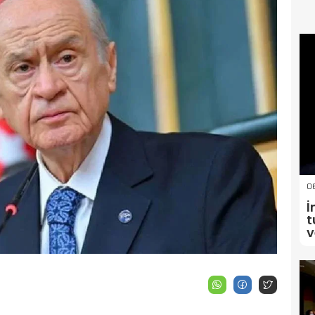
06
İ
t
v