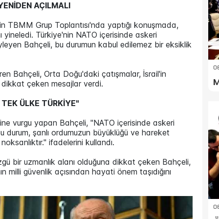
YENİDEN AÇILMALI
nin TBMM Grup Toplantısı'nda yaptığı konuşmada,
ı yineledi. Türkiye'nin NATO içerisinde askeri
eyen Bahçeli, bu durumun kabul edilemez bir eksiklik
0
en Bahçeli, Orta Doğu'daki çatışmalar, İsrail'in
M
n dikkat çeken mesajlar verdi.
TEK ÜLKE TÜRKİYE"
ine vurgu yapan Bahçeli, "NATO içerisinde askeri
Bu durum, şanlı ordumuzun büyüklüğü ve hareket
noksanlıktır." ifadelerini kullandı.
zgü bir uzmanlık alanı olduğuna dikkat çeken Bahçeli,
ın milli güvenlik açısından hayati önem taşıdığını
06