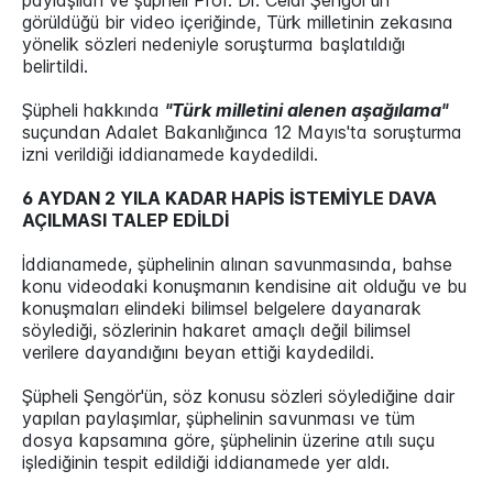
paylaşılan ve şüpheli Prof. Dr. Celal Şengör'ün
görüldüğü bir video içeriğinde, Türk milletinin zekasına
yönelik sözleri nedeniyle soruşturma başlatıldığı
belirtildi.
Şüpheli hakkında
"Türk milletini alenen aşağılama"
suçundan Adalet Bakanlığınca 12 Mayıs'ta soruşturma
izni verildiği iddianamede kaydedildi.
6 AYDAN 2 YILA KADAR HAPİS İSTEMİYLE DAVA
AÇILMASI TALEP EDİLDİ
İddianamede, şüphelinin alınan savunmasında, bahse
konu videodaki konuşmanın kendisine ait olduğu ve bu
konuşmaları elindeki bilimsel belgelere dayanarak
söylediği, sözlerinin hakaret amaçlı değil bilimsel
verilere dayandığını beyan ettiği kaydedildi.
Şüpheli Şengör'ün, söz konusu sözleri söylediğine dair
yapılan paylaşımlar, şüphelinin savunması ve tüm
dosya kapsamına göre, şüphelinin üzerine atılı suçu
işlediğinin tespit edildiği iddianamede yer aldı.