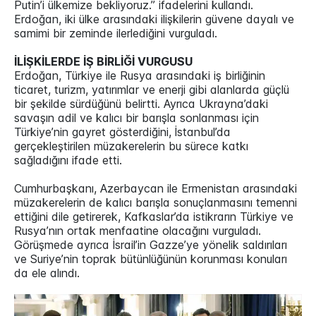
Putin’i ülkemize bekliyoruz.” ifadelerini kullandı.
Erdoğan, iki ülke arasındaki ilişkilerin güvene dayalı ve
samimi bir zeminde ilerlediğini vurguladı.
İLİŞKİLERDE İŞ BİRLİĞİ VURGUSU
Erdoğan, Türkiye ile Rusya arasındaki iş birliğinin
ticaret, turizm, yatırımlar ve enerji gibi alanlarda güçlü
bir şekilde sürdüğünü belirtti. Ayrıca Ukrayna’daki
savaşın adil ve kalıcı bir barışla sonlanması için
Türkiye’nin gayret gösterdiğini, İstanbul’da
gerçekleştirilen müzakerelerin bu sürece katkı
sağladığını ifade etti.
Cumhurbaşkanı, Azerbaycan ile Ermenistan arasındaki
müzakerelerin de kalıcı barışla sonuçlanmasını temenni
ettiğini dile getirerek, Kafkaslar’da istikrarın Türkiye ve
Rusya’nın ortak menfaatine olacağını vurguladı.
Görüşmede ayrıca İsrail’in Gazze’ye yönelik saldırıları
ve Suriye’nin toprak bütünlüğünün korunması konuları
da ele alındı.