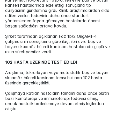
kanser ilacı Rybrevant Faspro, ileri evre baş ve boyun
kanseri hastalarında elde ettiği sonuçlarla tıp
dünyasının gündemine girdi. Klinik araştırmalardan elde
edilen veriler, tedavinin daha önce standart
yöntemlerden fayda görmeyen hastalarda önemli
başarı sağladığını ortaya koydu.
Şirket tarafından açıklanan Faz 1b/2 OrigAMI-4
çalışmasının sonuçlarına göre ilaç, ileri evre baş ve
boyun skuamöz hücreli karsinom hastalarında güçlü ve
uzun süreli yanıtlar verdi.
102 HASTA ÜZERİNDE TEST EDİLDİ
Araştırma, tekrarlayan veya metastatik baş ve boyun
skuamöz hücreli karsinom tanısı bulunan 102 hasta
üzerinde gerçekleştirildi.
Çalışmaya katılan hastaların tamamı daha önce platin
bazlı kemoterapi ve immünoterapi tedavisi almış,
ancak hastalıkları ilerlemeye devam etmiş kişilerden
oluştu.