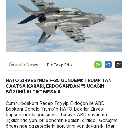
Bizi Takip Edin
NATO ZİRVESİ'NDE F-35 GÜNDEMİ: TRUMP'TAN
CAATSA KARARI, ERDOĞAN'DAN "5 UÇAĞIN
SÖZÜNÜ ALDIK" MESAJI
Cumhurbaşkanı Recep Tayyip Erdoğan ile ABD
Başkanı Donald Trump'ın NATO Liderler Zirvesi
kapsamındaki görüşmesi, Türkiye-ABD savunma
ilişkilerinde yeni bir dönemin kapısını araladı. Görüşme
öncesinde gazetecilerin sorularını yanıtlayan iki lider,