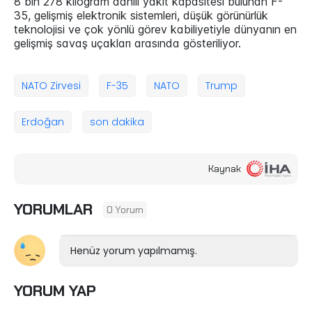
8 bin 278 kilogram dahili yakıt kapasitesi bulunan F-
35, gelişmiş elektronik sistemleri, düşük görünürlük
teknolojisi ve çok yönlü görev kabiliyetiyle dünyanın en
gelişmiş savaş uçakları arasında gösteriliyor.
NATO Zirvesi
F-35
NATO
Trump
Erdoğan
son dakika
Kaynak
YORUMLAR
0 Yorum
Henüz yorum yapılmamış.
YORUM YAP