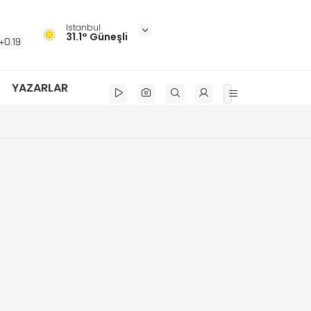
Istanbul
31.1° Güneşli
+0.19
YAZARLAR