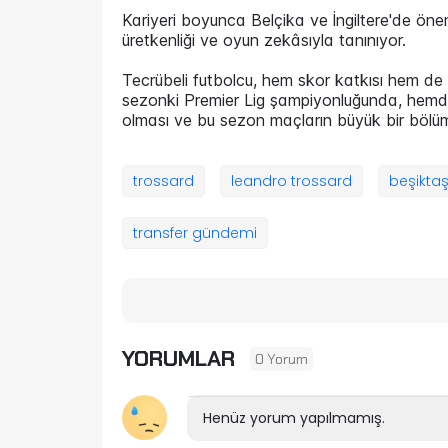
Kariyeri boyunca Belçika ve İngiltere'de ön
üretkenliği ve oyun zekâsıyla tanınıyor.
Tecrübeli futbolcu, hem skor katkısı hem de
sezonki Premier Lig şampiyonluğunda, hemde 
olması ve bu sezon maçların büyük bir bölüm
trossard
leandro trossard
beşikta
transfer gündemi
YORUMLAR
0 Yorum
Henüz yorum yapılmamış.