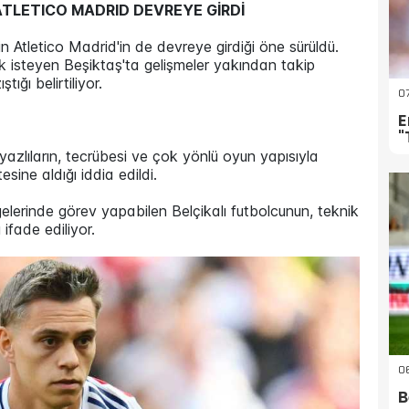
ATLETICO MADRID DEVREYE GİRDİ
için Atletico Madrid'in de devreye girdiği öne sürüldü.
k isteyen Beşiktaş'ta gelişmeler yakından takip
ığı belirtiliyor.
07
E
"
azlıların, tecrübesi ve çok yönlü oyun yapısıyla
sine aldığı iddia edildi.
erinde görev yapabilen Belçikalı futbolcunun, teknik
ifade ediliyor.
06
B