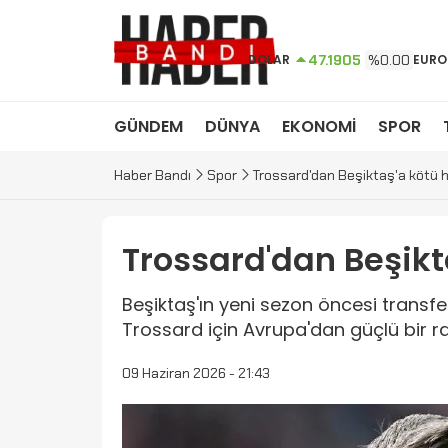
DOLAR
47.1905
%0.00
EURO
GÜNDEM
DÜNYA
EKONOMİ
SPOR
Haber Bandı
Spor
Trossard'dan Beşiktaş'a kötü 
Trossard'dan Beşikt
Beşiktaş'ın yeni sezon öncesi trans
Trossard için Avrupa'dan güçlü bir rak
09 Haziran 2026 - 21:43