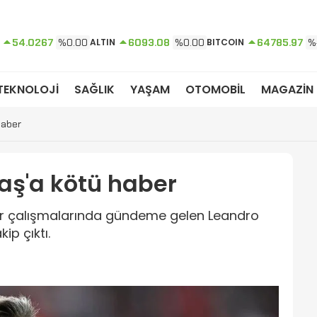
54.0267
%0.00
ALTIN
6093.08
%0.00
BITCOIN
64785.97
%
TEKNOLOJİ
SAĞLIK
YAŞAM
OTOMOBİL
MAGAZİN
haber
aş'a kötü haber
fer çalışmalarında gündeme gelen Leandro
ip çıktı.