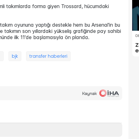
emli takımlarda forma giyen Trossard, hücumdaki
 takım oyununa yaptığı destekle hem bu Arsenal'in bu
takımın son yıllardaki yükseliş grafiğinde pay sahibi
06
ünde ilk 11'de başlamasıyla ön planda.
Z
e
ş
bjk
transfer haberleri
Kaynak