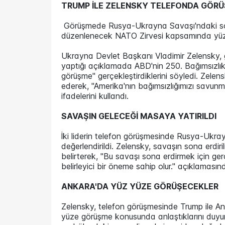
TRUMP İLE ZELENSKY TELEFONDA GÖRÜ
Görüşmede Rusya-Ukrayna Savaşı'ndaki son d
düzenlenecek NATO Zirvesi kapsamında yü
Ukrayna Devlet Başkanı Vladimir Zelensky
yaptığı açıklamada ABD'nin 250. Bağımsızlık G
görüşme" gerçekleştirdiklerini söyledi. Zele
ederek, "Amerika'nın bağımsızlığımızı savun
ifadelerini kullandı.
SAVAŞIN GELECEĞİ MASAYA YATIRILDI
İki liderin telefon görüşmesinde Rusya-Ukra
değerlendirildi. Zelensky, savaşın sona erdiri
belirterek, "Bu savaşı sona erdirmek için ger
belirleyici bir öneme sahip olur." açıklaması
ANKARA'DA YÜZ YÜZE GÖRÜŞECEKLER
Zelensky, telefon görüşmesinde Trump ile An
yüze görüşme konusunda anlaştıklarını duyurdu.