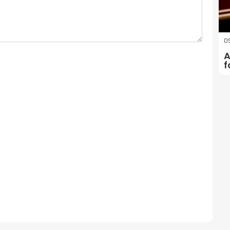
05
A
f