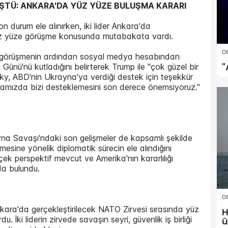
ŞTÜ: ANKARA'DA YÜZ YÜZE BULUŞMA KARARI
urum ele alınırken, iki lider Ankara'da
z yüze görüşme konusunda mutabakata vardı.
06
, görüşmenin ardından sosyal medya hesabından
"
ünü'nü kutladığını belirterek Trump ile "çok güzel bir
nsky, ABD'nin Ukrayna'ya verdiği destek için teşekkür
mamızda bizi desteklemesini son derece önemsiyoruz."
yna Savaşı'ndaki son gelişmeler de kapsamlı şekilde
lmesine yönelik diplomatik sürecin ele alındığını
çek perspektif mevcut ve Amerika'nın kararlılığı
nda bulundu.
0
kara'da gerçekleştirilecek NATO Zirvesi sırasında yüz
H
 İki liderin zirvede savaşın seyri, güvenlik iş birliği
ü