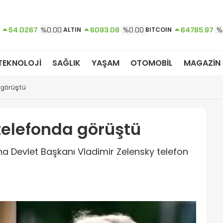
54.0267
%0.00
ALTIN
6093.08
%0.00
BITCOIN
64785.97
%
TEKNOLOJİ
SAĞLIK
YAŞAM
OTOMOBİL
MAGAZİN
 görüştü
telefonda görüştü
a Devlet Başkanı Vladimir Zelensky telefon