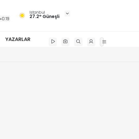
Istanbul
27.2° Güneşli
+0.19
YAZARLAR