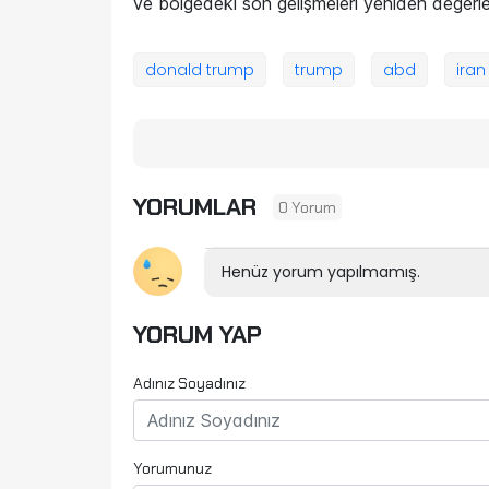
ve bölgedeki son gelişmeleri yeniden değerle
donald trump
trump
abd
iran
YORUMLAR
0 Yorum
Henüz yorum yapılmamış.
YORUM YAP
Adınız Soyadınız
Yorumunuz