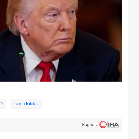
O
son dakika
Kaynak