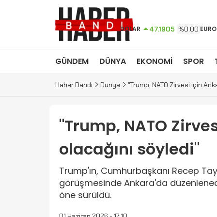
DOLAR
47.1905
%0.00
EURO
GÜNDEM
DÜNYA
EKONOMİ
SPOR
Haber Bandı
Dünya
"Trump, NATO Zirvesi için Ank
"Trump, NATO Zirves
olacağını söyledi"
Trump'ın, Cumhurbaşkanı Recep Tayyi
görüşmesinde Ankara'da düzenlenecek
öne sürüldü.
01 Haziran 2026 - 17:10