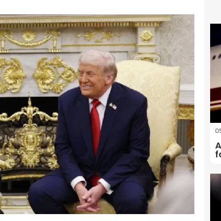
05
A
f