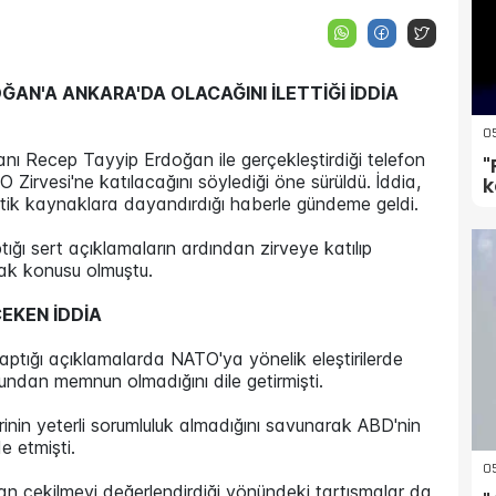
ĞAN'A ANKARA'DA OLACAĞINI İLETTİĞİ İDDİA
05
 Recep Tayyip Erdoğan ile gerçekleştirdiği telefon
"
rvesi'ne katılacağını söylediği öne sürüldü. İddia,
k
matik kaynaklara dayandırdığı haberle gündeme geldi.
ı sert açıklamaların ardından zirveye katılıp
ak konusu olmuştu.
EKEN İDDİA
tığı açıklamalarda NATO'ya yönelik eleştirilerde
undan memnun olmadığını dile getirmişti.
inin yeterli sorumluluk almadığını savunarak ABD'nin
de etmişti.
05
n çekilmeyi değerlendirdiği yönündeki tartışmalar da