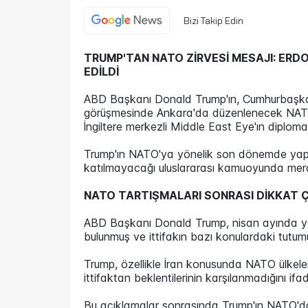
Bizi Takip Edin
TRUMP'TAN NATO ZİRVESİ MESAJI: ERDO
EDİLDİ
ABD Başkanı Donald Trump'ın, Cumhurbaşkanı
görüşmesinde Ankara'da düzenlenecek NATO Zi
İngiltere merkezli Middle East Eye'ın diplo
Trump'ın NATO'ya yönelik son dönemde yaptığ
katılmayacağı uluslararası kamuoyunda mer
NATO TARTIŞMALARI SONRASI DİKKAT Ç
ABD Başkanı Donald Trump, nisan ayında yap
bulunmuş ve ittifakın bazı konulardaki tutum
Trump, özellikle İran konusunda NATO ülkeler
ittifaktan beklentilerinin karşılanmadığını ifa
Bu açıklamalar sonrasında Trump'ın NATO'da