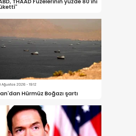
ABD, THAAD Füzelerinin yüzde 80'ini
üketti"
 Ağustos 2026 - 19:12
ran'dan Hürmüz Boğazı şartı