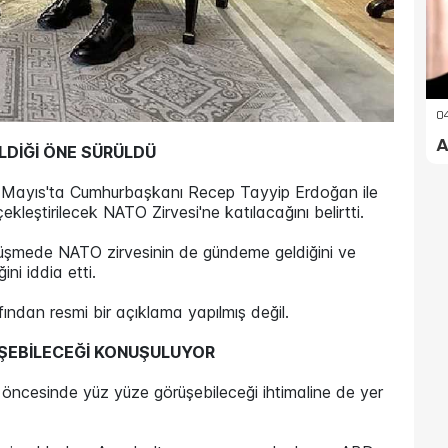
04
A
DİĞİ ÖNE SÜRÜLDÜ
0 Mayıs'ta Cumhurbaşkanı Recep Tayyip Erdoğan ile
leştirilecek NATO Zirvesi'ne katılacağını belirtti.
üşmede NATO zirvesinin de gündeme geldiğini ve
ini iddia etti.
ından resmi bir açıklama yapılmış değil.
RÜŞEBİLECEĞİ KONUŞULUYOR
öncesinde yüz yüze görüşebileceği ihtimaline de yer