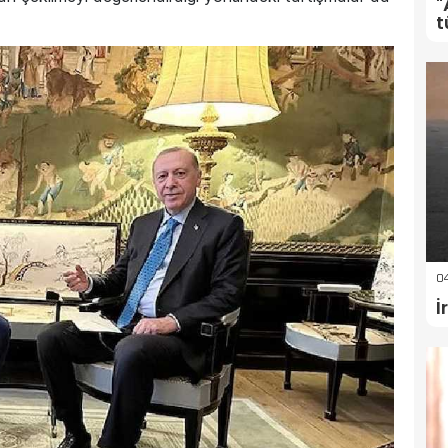
"
t
04
İ