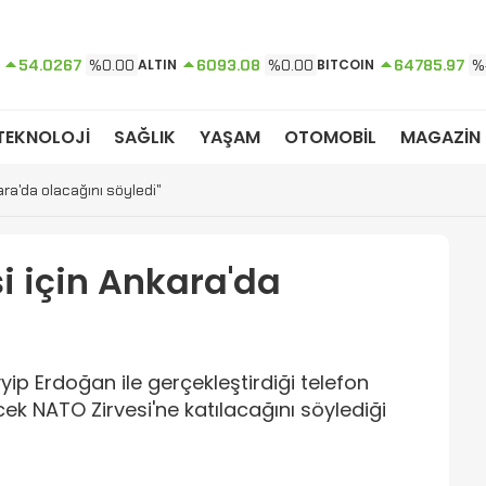
54.0267
%0.00
ALTIN
6093.08
%0.00
BITCOIN
64785.97
%
TEKNOLOJİ
SAĞLIK
YAŞAM
OTOMOBİL
MAGAZİN
ara'da olacağını söyledi"
i için Ankara'da
p Erdoğan ile gerçekleştirdiği telefon
 NATO Zirvesi'ne katılacağını söylediği