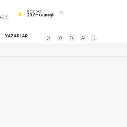
Istanbul
29.8° Güneşli
+0.19
YAZARLAR