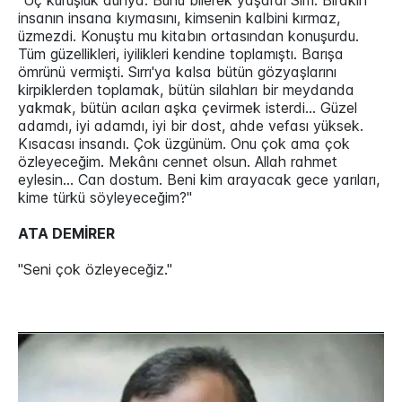
"Üç kuruşluk dünya. Bunu bilerek yaşardı Sırrı. Bırakın
insanın insana kıymasını, kimsenin kalbini kırmaz,
üzmezdi. Konuştu mu kitabın ortasından konuşurdu.
Tüm güzellikleri, iyilikleri kendine toplamıştı. Barışa
ömrünü vermişti. Sırrı'ya kalsa bütün gözyaşlarını
kirpiklerden toplamak, bütün silahları bir meydanda
yakmak, bütün acıları aşka çevirmek isterdi... Güzel
adamdı, iyi adamdı, iyi bir dost, ahde vefası yüksek.
Kısacası insandı. Çok üzgünüm. Onu çok ama çok
özleyeceğim. Mekânı cennet olsun. Allah rahmet
eylesin... Can dostum. Beni kim arayacak gece yarıları,
kime türkü söyleyeceğim?"
ATA DEMİRER
"Seni çok özleyeceğiz."