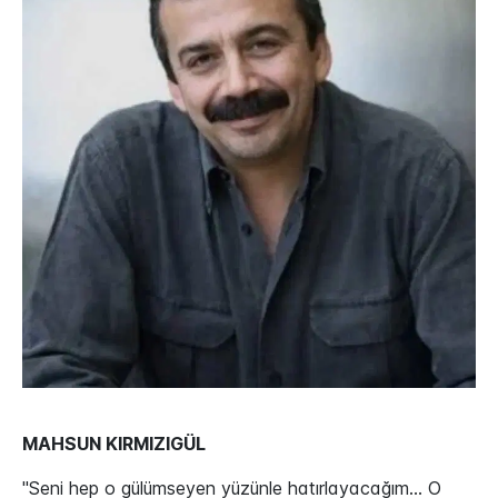
MAHSUN KIRMIZIGÜL
"Seni hep o gülümseyen yüzünle hatırlayacağım… O