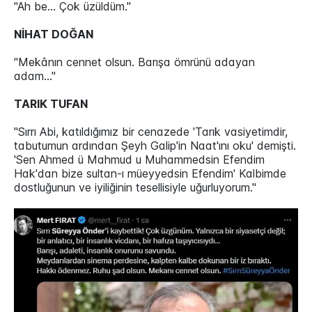
"Ah be... Çok üzüldüm."
NİHAT DOĞAN
"Mekânın cennet olsun. Barışa ömrünü adayan
adam..."
TARIK TUFAN
"Sırrı Abi, katıldığımız bir cenazede 'Tarık vasiyetimdir,
tabutumun ardından Şeyh Galip'in Naat'ını oku' demişti.
'Sen Ahmed ü Mahmud u Muhammedsin Efendim
Hak'dan bize sultan-ı müeyyedsin Efendim' Kalbimde
dostluğunun ve iyiliğinin tesellisiyle uğurluyorum."