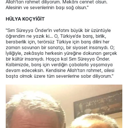
Allah'tan rahmet diliyorum. Mekânı cennet olsun.
Ailesinin ve sevenlerinin başı sağ olsun."
HÜLYA KOÇYİĞİT
"Sırrı Süreyya Önder’in vefatını büyük bir üzüntüyle
öğrendim ne yazık ki… O, Türkiye’de barış, birlik,
beraberlik için, terörsüz Türkiye için barış dilini her
zaman savunan bir sanatçı, bir siyaset insanıydı. O;
İyiliğiyle, zekâsıyla herkesin yüreğine dokunan gerçek
bir kültür insanıydı. Hoşça kal Sırrı Süreyya Önder.
Kalbimizde, barış için verdiğin çabalarla yaşamaya
devam edeceksin. Kendisine Allah'tan rahmet, ailesi
başta olmak üzere tüm sevenlerine sabır diliyorum."