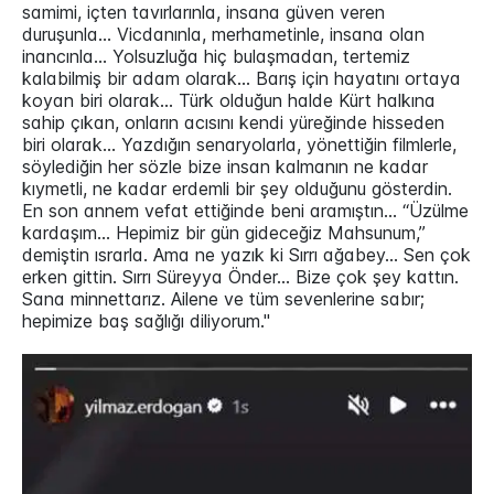
samimi, içten tavırlarınla, insana güven veren
duruşunla… Vicdanınla, merhametinle, insana olan
inancınla… Yolsuzluğa hiç bulaşmadan, tertemiz
kalabilmiş bir adam olarak… Barış için hayatını ortaya
koyan biri olarak… Türk olduğun halde Kürt halkına
sahip çıkan, onların acısını kendi yüreğinde hisseden
biri olarak… Yazdığın senaryolarla, yönettiğin filmlerle,
söylediğin her sözle bize insan kalmanın ne kadar
kıymetli, ne kadar erdemli bir şey olduğunu gösterdin.
En son annem vefat ettiğinde beni aramıştın… “Üzülme
kardaşım… Hepimiz bir gün gideceğiz Mahsunum,”
demiştin ısrarla. Ama ne yazık ki Sırrı ağabey… Sen çok
erken gittin. Sırrı Süreyya Önder… Bize çok şey kattın.
Sana minnettarız. Ailene ve tüm sevenlerine sabır;
hepimize baş sağlığı diliyorum."