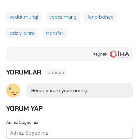
vedat muriqi
vedat muriç
fenerbahçe
aziz yıldırım
transfer
Kaynak
YORUMLAR
0 Yorum
Henüz yorum yapılmamış.
YORUM YAP
Adınız Soyadınız