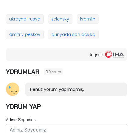
ukrayna-rusya
zelensky
kremlin
dmitriv peskov
dünyada son dakika
Kaynak
YORUMLAR
0 Yorum
Henüz yorum yapılmamış.
YORUM YAP
Adınız Soyadınız