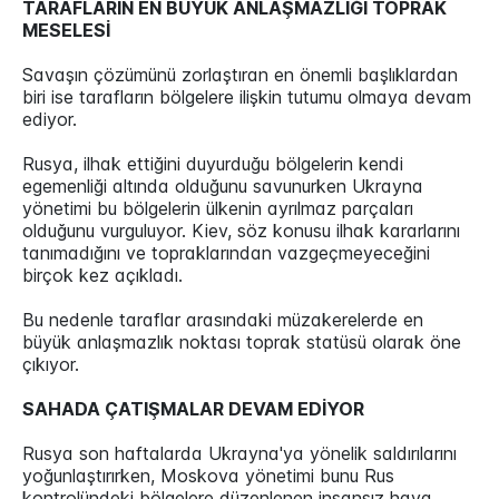
TARAFLARIN EN BÜYÜK ANLAŞMAZLIĞI TOPRAK
MESELESİ
Savaşın çözümünü zorlaştıran en önemli başlıklardan
biri ise tarafların bölgelere ilişkin tutumu olmaya devam
ediyor.
Rusya, ilhak ettiğini duyurduğu bölgelerin kendi
egemenliği altında olduğunu savunurken Ukrayna
yönetimi bu bölgelerin ülkenin ayrılmaz parçaları
olduğunu vurguluyor. Kiev, söz konusu ilhak kararlarını
tanımadığını ve topraklarından vazgeçmeyeceğini
birçok kez açıkladı.
Bu nedenle taraflar arasındaki müzakerelerde en
büyük anlaşmazlık noktası toprak statüsü olarak öne
çıkıyor.
SAHADA ÇATIŞMALAR DEVAM EDİYOR
Rusya son haftalarda Ukrayna'ya yönelik saldırılarını
yoğunlaştırırken, Moskova yönetimi bunu Rus
kontrolündeki bölgelere düzenlenen insansız hava