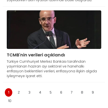
zayıflatırken altın fiyatları üzerinde baskı oluşturdu.
TCMB'nin verileri açıklandı
Türkiye Cumhuriyet Merkez Bankası tarafından
yayımlanan haziran ayı sektörel ve hanehalkı
enflasyon beklentileri verileri, enflasyona ilişkin algıda
iyileşmeye işaret etti.
1
2
3
4
5
6
7
8
9
10