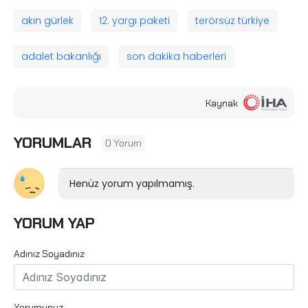
akın gürlek
12. yargı paketi
terörsüz türkiye
adalet bakanlığı
son dakika haberleri
Kaynak
YORUMLAR
0 Yorum
Henüz yorum yapılmamış.
YORUM YAP
Adınız Soyadınız
Yorumunuz