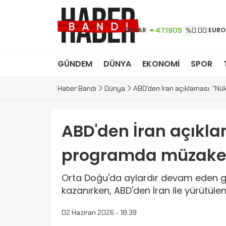
DOLAR
47.1905
%0.00
EURO
GÜNDEM
DÜNYA
EKONOMİ
SPOR
Haber Bandı
Dünya
ABD'den İran açıklaması: "Nü
ABD'den İran açıkla
programda müzakere
Orta Doğu'da aylardır devam eden ge
kazanırken, ABD'den İran ile yürütüle
02 Haziran 2026 - 18:39