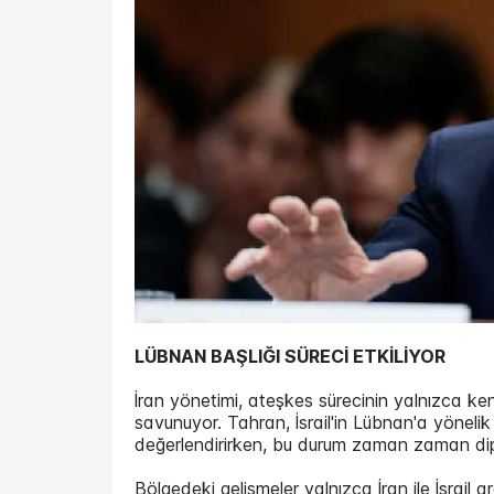
LÜBNAN BAŞLIĞI SÜRECİ ETKİLİYOR
İran yönetimi, ateşkes sürecinin yalnızca ken
savunuyor. Tahran, İsrail'in Lübnan'a yöneli
değerlendirirken, bu durum zaman zaman di
Bölgedeki gelişmeler yalnızca İran ile İsrail a