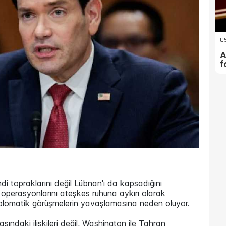
05
A
f
di topraklarını değil Lübnan'ı da kapsadığını
k operasyonlarını ateşkes ruhuna aykırı olarak
plomatik görüşmelerin yavaşlamasına neden oluyor.
rasındaki ilişkileri değil, Washington ile Tahran