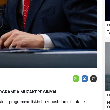
06
"
ROGRAMDA MÜZAKERE SİNYALİ
0
H
leer programına ilişkin bazı başlıkları müzakere
ü