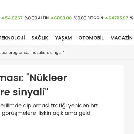
54.0267
%0.00
ALTIN
6093.08
%0.00
BITCOIN
64785.97
%
TEKNOLOJİ
SAĞLIK
YAŞAM
OTOMOBİL
MAGAZİN
kleer programda müzakere sinyali"
ması: "Nükleer
 sinyali"
rilimde diplomasi trafiği yeniden hız
n görüşmelere ilişkin açıklama geldi.