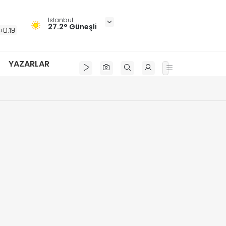
Istanbul
27.2° Güneşli
+0.19
YAZARLAR