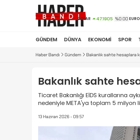
DOLAR
47.1905
%0.00
EURO
GÜNDEM
DÜNYA
EKONOMİ
SPOR
Haber Bandı
Gündem
Bakanlık sahte hesaplara k
Bakanlık sahte hesa
Ticaret Bakanlığı EİDS kurallarına ayk
nedeniyle META'ya toplam 5 milyon li
13 Haziran 2026 - 09:57