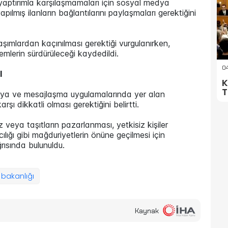
i yaptırımla karşılaşmamaları için sosyal medya
ılmış ilanların bağlantılarını paylaşmaları gerektiğini
aşımlardan kaçınılması gerektiği vurgulanırken,
lemlerin sürdürüleceği kaydedildi.
04
I
K
T
dya ve mesajlaşma uygulamalarında yer alan
şı dikkatli olması gerektiğini belirtti.
eya taşıtların pazarlanması, yetkisiz kişiler
ılığı gibi mağduriyetlerin önüne geçilmesi için
rısında bulunuldu.
 bakanlığı
Kaynak