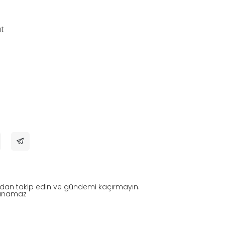
at
ndan takip edin ve gündemi kaçırmayın.
nlanamaz