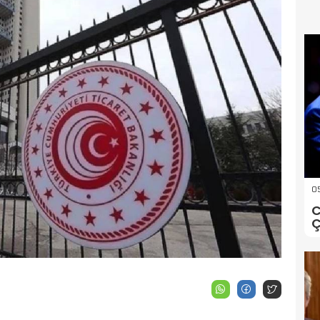
05
C
Ç