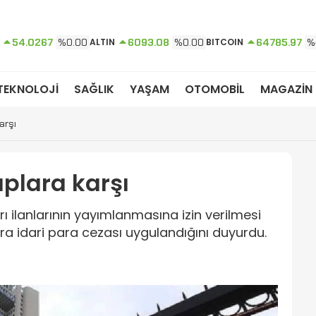
54.0267
%0.00
ALTIN
6093.08
%0.00
BITCOIN
64785.97
%
TEKNOLOJİ
SAĞLIK
YAŞAM
OTOMOBİL
MAGAZİN
arşı
plara karşı
ırı ilanlarının yayımlanmasına izin verilmesi
ra idari para cezası uygulandığını duyurdu.