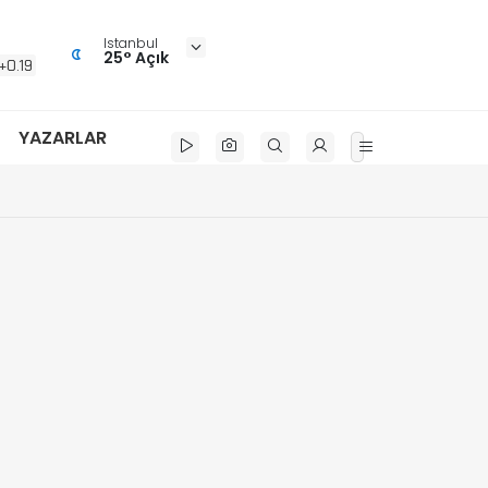
Istanbul
25° Açık
+0.19
YAZARLAR