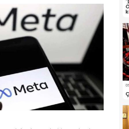
"
Ö
k
05
Ç