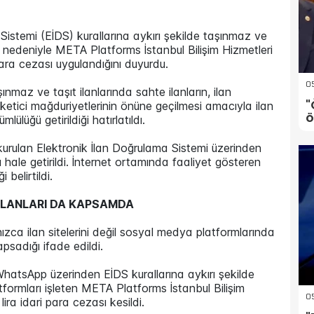
Sistemi (EİDS) kurallarına aykırı şekilde taşınmaz ve
si nedeniyle META Platforms İstanbul Bilişim Hizmetleri
para cezası uygulandığını duyurdu.
05
maz ve taşıt ilanlarında sahte ilanların, ilan
"
e tüketici mağduriyetlerinin önüne geçilmesi amacıyla ilan
ö
ülüğü getirildiği hatırlatıldı.
urulan Elektronik İlan Doğrulama Sistemi üzerinden
 hale getirildi. İnternet ortamında faaliyet gösteren
 belirtildi.
İLANLARI DA KAPSAMDA
zca ilan sitelerini değil sosyal medya platformlarında
psadığı ifade edildi.
tsApp üzerinden EİDS kurallarına aykırı şekilde
formları işleten META Platforms İstanbul Bilişim
05
ira idari para cezası kesildi.