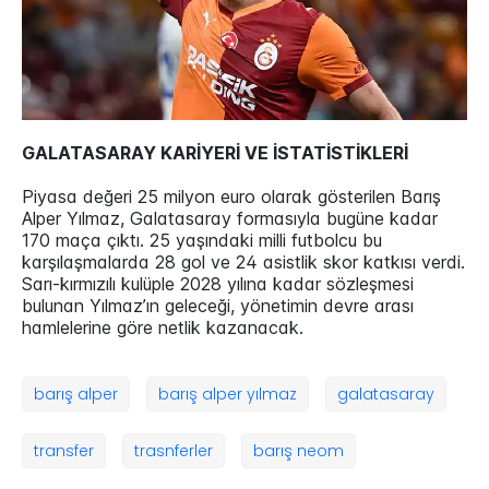
GALATASARAY KARİYERİ VE İSTATİSTİKLERİ
Piyasa değeri 25 milyon euro olarak gösterilen Barış
Alper Yılmaz, Galatasaray formasıyla bugüne kadar
170 maça çıktı. 25 yaşındaki milli futbolcu bu
karşılaşmalarda 28 gol ve 24 asistlik skor katkısı verdi.
Sarı-kırmızılı kulüple 2028 yılına kadar sözleşmesi
bulunan Yılmaz’ın geleceği, yönetimin devre arası
hamlelerine göre netlik kazanacak.
barış alper
barış alper yılmaz
galatasaray
transfer
trasnferler
barış neom