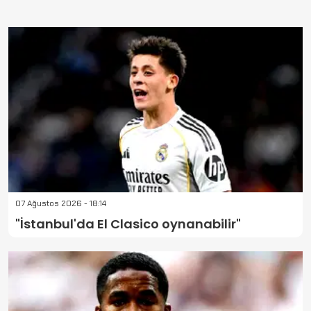
07 Ağustos 2026 - 18:14
"İstanbul'da El Clasico oynanabilir"