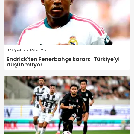
07 Ağustos 2026 - 17:52
Endrick'ten Fenerbahçe kararı: "Türkiye'yi
düşünmüyor"