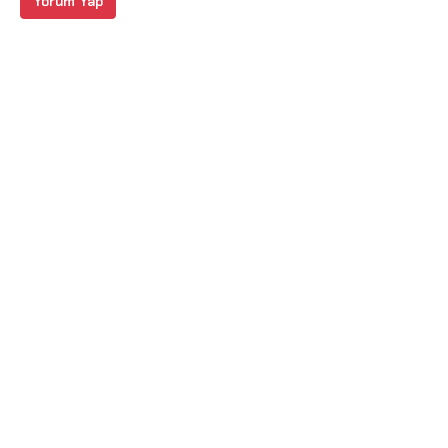
Yorum Yap