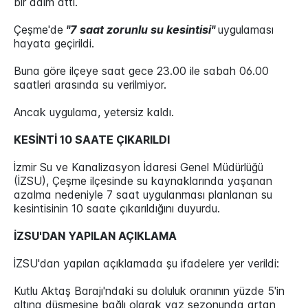
bir adım attı.
Çeşme'de
"7 saat zorunlu su kesintisi"
uygulaması
hayata geçirildi.
Buna göre ilçeye saat gece 23.00 ile sabah 06.00
saatleri arasında su verilmiyor.
Ancak uygulama, yetersiz kaldı.
KESİNTİ 10 SAATE ÇIKARILDI
İzmir Su ve Kanalizasyon İdaresi Genel Müdürlüğü
(İZSU), Çeşme ilçesinde su kaynaklarında yaşanan
azalma nedeniyle 7 saat uygulanması planlanan su
kesintisinin 10 saate çıkarıldığını duyurdu.
İZSU'DAN YAPILAN AÇIKLAMA
İZSU'dan yapılan açıklamada şu ifadelere yer verildi:
Kutlu Aktaş Barajı'ndaki su doluluk oranının yüzde 5'in
altına düşmesine bağlı olarak yaz sezonunda artan