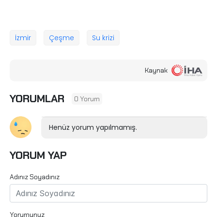
İzmir
Çeşme
Su krizi
Kaynak
YORUMLAR
0 Yorum
Henüz yorum yapılmamış.
YORUM YAP
Adınız Soyadınız
Yorumunuz