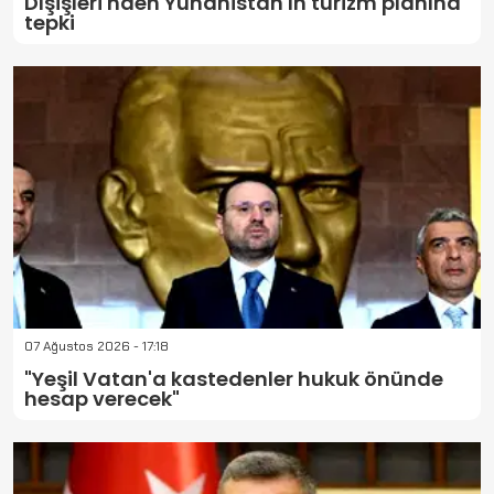
Dışişleri'nden Yunanistan'ın turizm planına
tepki
07 Ağustos 2026 - 17:18
"Yeşil Vatan'a kastedenler hukuk önünde
hesap verecek"