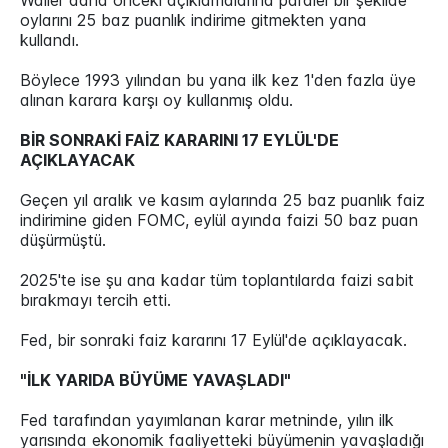
Waller daha önceki açıklamalarına paralel bir şekilde
oylarını 25 baz puanlık indirime gitmekten yana
kullandı.
Böylece 1993 yılından bu yana ilk kez 1'den fazla üye
alınan karara karşı oy kullanmış oldu.
BİR SONRAKİ FAİZ KARARINI 17 EYLÜL'DE
AÇIKLAYACAK
Geçen yıl aralık ve kasım aylarında 25 baz puanlık faiz
indirimine giden FOMC, eylül ayında faizi 50 baz puan
düşürmüştü.
2025'te ise şu ana kadar tüm toplantılarda faizi sabit
bırakmayı tercih etti.
Fed, bir sonraki faiz kararını 17 Eylül'de açıklayacak.
"İLK YARIDA BÜYÜME YAVAŞLADI"
Fed tarafından yayımlanan karar metninde, yılın ilk
yarısında ekonomik faaliyetteki büyümenin yavaşladığı