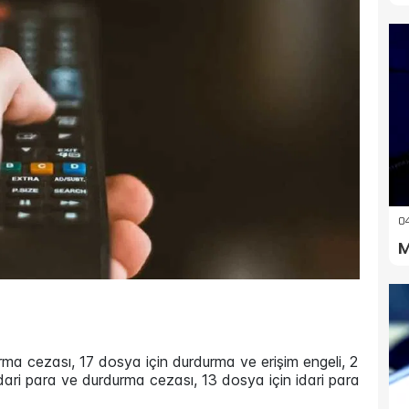
04
M
a cezası, 17 dosya için durdurma ve erişim engeli, 2
dari para ve durdurma cezası, 13 dosya için idari para