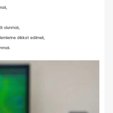
alı,
i olunmalı,
emlerine dikkat edilmeli,
nmalı.