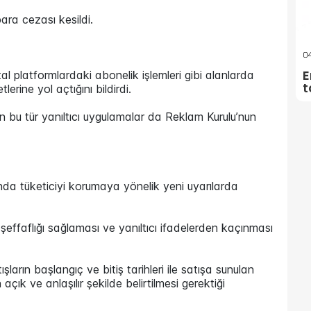
ara cezası kesildi.
04
E
jital platformlardaki abonelik işlemleri gibi alanlarda
t
erine yol açtığını bildirdi.
en bu tür yanıltıcı uygulamalar da Reklam Kurulu’nun
ında tüketiciyi korumaya yönelik yeni uyarılarda
at şeffaflığı sağlaması ve yanıltıcı ifadelerden kaçınması
ların başlangıç ve bitiş tarihleri ile satışa sunulan
açık ve anlaşılır şekilde belirtilmesi gerektiği