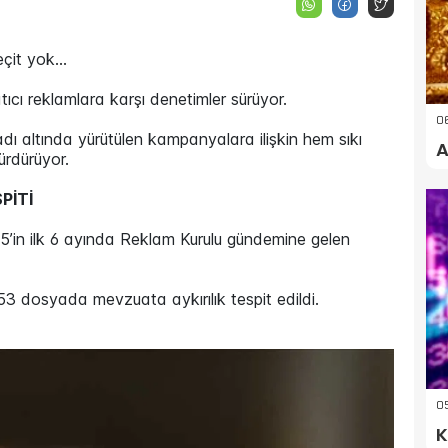
çit yok...
tıcı reklamlara karşı denetimler sürüyor.
06
dı altında yürütülen kampanyalara ilişkin hem sıkı
A
sürdürüyor.
PİTİ
25’in ilk 6 ayında Reklam Kurulu gündemine gelen
3 dosyada mevzuata aykırılık tespit edildi.
05
K