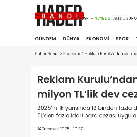
DOLAR
47.1905
%0.00
EURO
GÜNDEM
DÜNYA
EKONOMİ
SPOR
Haber Bandı
Ekonomi
Reklam Kurulu’ndan aldatıcı
Reklam Kurulu’ndan 
milyon TL’lik dev ce
2025’in ilk yarısında 12 binden fazla
TL’den fazla idari para cezası uygulad
14 Temmuz 2025 - 10:27