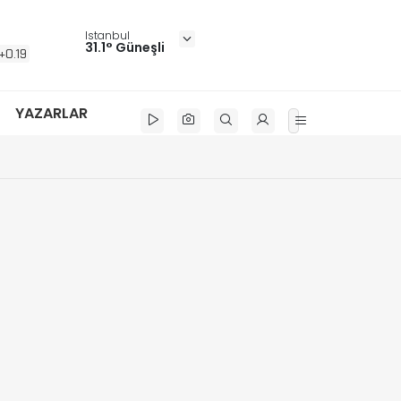
Istanbul
31.1° Güneşli
+0.19
YAZARLAR