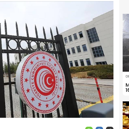
06
M
1