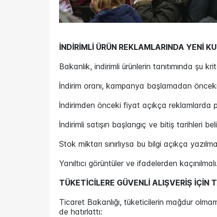
İNDİRİMLİ ÜRÜN REKLAMLARINDA YENİ K
Bakanlık, indirimli ürünlerin tanıtımında şu krit
İndirim oranı, kampanya başlamadan önceki 3
İndirimden önceki fiyat açıkça reklamlarda p
İndirimli satışın başlangıç ve bitiş tarihleri belir
Stok miktarı sınırlıysa bu bilgi açıkça yazılmal
Yanıltıcı görüntüler ve ifadelerden kaçınılmalı
TÜKETİCİLERE GÜVENLİ ALIŞVERİŞ İÇİN 
Ticaret Bakanlığı, tüketicilerin mağdur olmama
de hatırlattı: