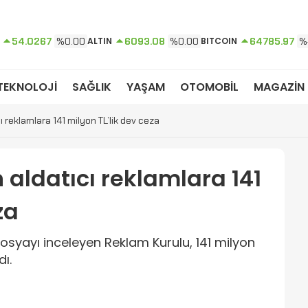
54.0267
%0.00
ALTIN
6093.08
%0.00
BITCOIN
64785.97
%
TEKNOLOJİ
SAĞLIK
YAŞAM
OTOMOBİL
MAGAZİN
 reklamlara 141 milyon TL’lik dev ceza
aldatıcı reklamlara 141
za
 dosyayı inceleyen Reklam Kurulu, 141 milyon
ı.