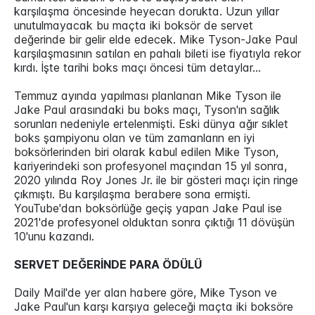
karşılaşma öncesinde heyecan dorukta. Uzun yıllar
unutulmayacak bu maçta iki boksör de servet
değerinde bir gelir elde edecek. Mike Tyson-Jake Paul
karşılaşmasının satılan en pahalı bileti ise fiyatıyla rekor
kırdı. İşte tarihi boks maçı öncesi tüm detaylar…
Temmuz ayında yapılması planlanan Mike Tyson ile
Jake Paul arasındaki bu boks maçı, Tyson'ın sağlık
sorunları nedeniyle ertelenmişti. Eski dünya ağır sıklet
boks şampiyonu olan ve tüm zamanların en iyi
boksörlerinden biri olarak kabul edilen Mike Tyson,
kariyerindeki son profesyonel maçından 15 yıl sonra,
2020 yılında Roy Jones Jr. ile bir gösteri maçı için ringe
çıkmıştı. Bu karşılaşma berabere sona ermişti.
YouTube'dan boksörlüğe geçiş yapan Jake Paul ise
2021'de profesyonel olduktan sonra çıktığı 11 dövüşün
10'unu kazandı.
SERVET DEĞERİNDE PARA ÖDÜLÜ
Daily Mail'de yer alan habere göre, Mike Tyson ve
Jake Paul'un karşı karşıya geleceği maçta iki boksöre