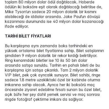
toplam 80 milyon dolar ödül dağıtılacak. Haberde
ödülün iki boksöre eşit olarak dağıtılacağı belirtilse de,
Mike Tyson’un sadece 20 milyon dolarlık bir kısmını
alabileceği de iddialar arasında. Jake Paul’un dövüşü
kazanması durumunda ise 40 milyon dolar kazanacağı
ifade ediliyor.
TARİHİ BİLET FİYATLARI
Bu karşılaşma aynı zamanda boks tarihindeki en
yüksek ortalama bilet fiyatlarına sahip. Bilet satışlarının
şimdiden 9 milyon dolarlık bir rekor kırdığı belirtiliyor.
Ring kenarındaki biletler ise 10 ila 50 bin dolar
arasında satışa sunuldu. Tarihin en pahalı bileti de bu
karşılaşma için satışa çıkarıldı. Tam 2 milyon dolarlık
VIP bilet, pek çok ayrıcalık sunuyor. Bilet sahibi, ringe
sadece 1.8 metre uzaklıktaki özel bir kabinde oturma
imkanına sahip olacak. Ayrıca her iki boksörü maç
öncesinde ziyaret edebilme fırsatı sunan bu özel bilet,
açık büfe her şey dahil yemek servisi ve maç sonrası
ringde fotoğraf çektirme imkanı da sağlıyor.