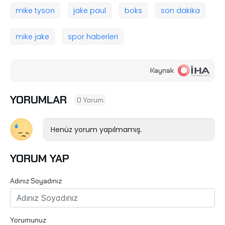
mike tyson
jake paul
boks
son dakika
mike jake
spor haberleri
Kaynak
YORUMLAR
0 Yorum
Henüz yorum yapılmamış.
YORUM YAP
Adınız Soyadınız
Yorumunuz