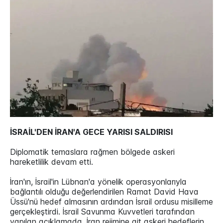
İSRAİL'DEN İRAN'A GECE YARISI SALDIRISI
Diplomatik temaslara rağmen bölgede askeri
hareketlilik devam etti.
İran'ın, İsrail'in Lübnan'a yönelik operasyonlarıyla
bağlantılı olduğu değerlendirilen Ramat David Hava
Üssü'nü hedef almasının ardından İsrail ordusu misilleme
gerçekleştirdi. İsrail Savunma Kuvvetleri tarafından
yapılan açıklamada, İran rejimine ait askeri hedeflerin