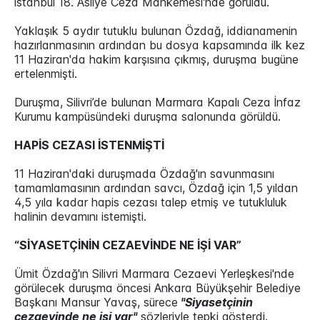
İstanbul 18. Asliye Ceza Mahkemesi'nde görüldü.
Yaklaşık 5 aydır tutuklu bulunan Özdağ, iddianamenin
hazırlanmasının ardından bu dosya kapsamında ilk kez
11 Haziran'da hakim karşısına çıkmış, duruşma bugüne
ertelenmişti.
Duruşma, Silivri’de bulunan Marmara Kapalı Ceza İnfaz
Kurumu kampüsündeki duruşma salonunda görüldü.
HAPİS CEZASI İSTENMİŞTİ
11 Haziran'daki duruşmada Özdağ'ın savunmasını
tamamlamasının ardından savcı, Özdağ için 1,5 yıldan
4,5 yıla kadar hapis cezası talep etmiş ve tutukluluk
halinin devamını istemişti.
“SİYASETÇİNİN CEZAEVİNDE NE İŞİ VAR”
Ümit Özdağ'ın Silivri Marmara Cezaevi Yerleşkesi'nde
görülecek duruşma öncesi Ankara Büyükşehir Belediye
Başkanı Mansur Yavaş, sürece
"Siyasetçinin
cezaevinde ne işi var"
sözleriyle tepki gösterdi.