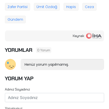
Zafer Partisi
Ümit Özdağ
Hapis
Ceza
Gündem
Kaynak
YORUMLAR
0 Yorum
Henüz yorum yapılmamış.
YORUM YAP
Adınız Soyadınız
Yorumunuz