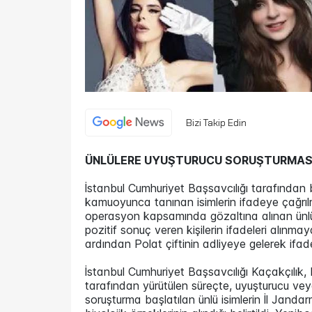
Bizi Takip Edin
ÜNLÜLERE UYUŞTURUCU SORUŞTURMASI:
İstanbul Cumhuriyet Başsavcılığı tarafından
kamuoyunca tanınan isimlerin ifadeye çağrıl
operasyon kapsamında gözaltına alınan ünlü 
pozitif sonuç veren kişilerin ifadeleri alınm
ardından Polat çiftinin adliyeye gelerek ifade
İstanbul Cumhuriyet Başsavcılığı Kaçakçılık
tarafından yürütülen süreçte, uyuşturucu v
soruşturma başlatılan ünlü isimlerin İl Janda