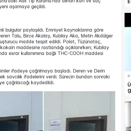
E
nibosna’daki Adli Tıp Kurumu’nda alınan kan ve saç
 yeni aşamaya geçildi.
i bulgular paylaşıldı. Emniyet kaynaklarına göre
Deren Talu, Birce Akalay, Kubilay Aka, Metin Akdülger
uşturucu madde tespit edildi. Polat, Tüzünataç,
 kokain maddesine rastlandığı açıklanırken; Kubilay
nında esrar kullanımına bağlı THC-COOH maddesi
isimler ifadeye çağrılmaya başladı. Deren ve Derin
11
ek savcılık ifadelerini verdi. Sürecin bundan sonraki
ye çağrılacağı kaydedildi.
Ü
g