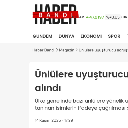
DOLAR
47.2197
%+0.05
EUR
GÜNDEM
DÜNYA
EKONOMİ
SPOR
Haber Bandı
Magazin
Ünlülere uyuşturucu soruştu
Ünlülere uyuşturucu
alındı
Ülke genelinde bazı ünlülere yönel
tanınan isimlerin ifadeye çağrılması 
14 Kasım 2025 - 17:39