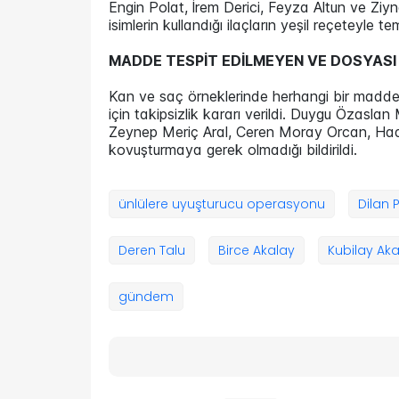
Engin Polat, İrem Derici, Feyza Altun ve Ziy
isimlerin kullandığı ilaçların yeşil reçeteyle t
MADDE TESPİT EDİLMEYEN VE DOSYASI
Kan ve saç örneklerinde herhangi bir madde
için takipsizlik kararı verildi. Duygu Özasl
Zeynep Meriç Aral, Ceren Moray Orcan, Ha
kovuşturmaya gerek olmadığı bildirildi.
ünlülere uyuşturucu operasyonu
Dilan 
Deren Talu
Birce Akalay
Kubilay Ak
gündem