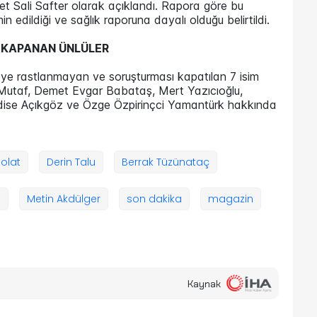
net Sali Safter olarak açıklandı. Rapora göre bu
emin edildiği ve sağlık raporuna dayalı olduğu belirtildi.
 KAPANAN ÜNLÜLER
ye rastlanmayan ve soruşturması kapatılan 7 isim
an Mutaf, Demet Evgar Babataş, Mert Yazıcıoğlu,
dise Açıkgöz ve Özge Özpirinçci Yamantürk hakkında
Polat
Derin Talu
Berrak Tüzünataç
a
Metin Akdülger
son dakika
magazin
Kaynak