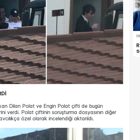
06
R
s
RDİ
ıkan Dilan Polat ve Engin Polat çifti de bugün
ini verdi. Polat çiftinin soruşturma dosyasının diğer
savcılıkça özel olarak incelendiği aktarıldı.