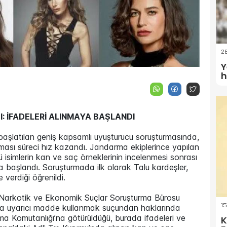
26
Y
h
 İFADELERİ ALINMAYA BAŞLANDI
 başlatılan geniş kapsamlı uyuşturucu soruşturmasında,
ması süreci hız kazandı. Jandarma ekiplerince yapılan
isimlerin kan ve saç örneklerinin incelenmesi sonrası
aya başlandı. Soruşturmada ilk olarak Talu kardeşler,
 verdiği öğrenildi.
, Narkotik ve Ekonomik Suçlar Soruşturma Bürosu
15
eya uyarıcı madde kullanmak suçundan haklarında
rma Komutanlığı’na götürüldüğü, burada ifadeleri ve
K