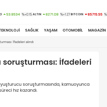
O
53.9534
%+0.15
ALTIN
6271.08
%+1.27
BITCOIN
65715.55
%
TEKNOLOJİ
SAĞLIK
YAŞAM
OTOMOBİL
MAGAZİN
rması: İfadeleri alındı
 soruşturması: İfadeleri
ik uyuşturucu soruşturmasında, kamuoyunca
süreci hız kazandı.