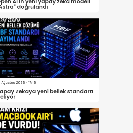
pen AI'ın yeni yapay zeka modeli
Astra" doğrulandı
 Ağustos 2026 - 17:48
apay Zekaya yeni bellek standartı
eliyor