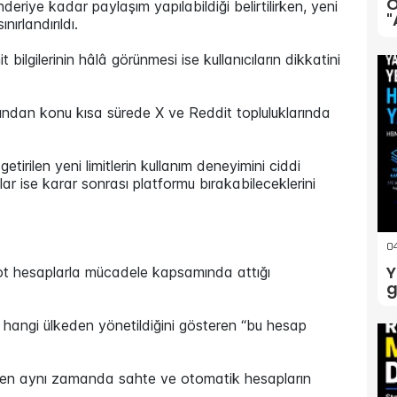
O
iye kadar paylaşım yapılabildiği belirtilirken, yeni
"
ırlandırıldı.
bilgilerinin hâlâ görünmesi ise kullanıcıların dikkatini
dından konu kısa sürede X ve Reddit topluluklarında
tirilen yeni limitlerin kullanım deneyimini ciddi
lar ise karar sonrası platformu bırakabileceklerini
04
Y
ot hesaplarla mücadele kapsamında attığı
g
 hangi ülkeden yönetildiğini gösteren “bu hesap
rırken aynı zamanda sahte ve otomatik hesapların