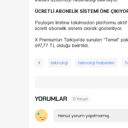
ÜCRETLİ ABONELİK SİSTEMİ ÖNE ÇIKIYO
Paylaşım limitine takılmadan platformu aktif 
ücretli abonelik sistemi olarak gösteriliyor.
X Premium’un Türkiye’de sunulan “Temel” paket
697,77 TL olduğu belirtildi.
X
teknoloji
teknoloji haberleri
T
YORUMLAR
0 Yorum
Henüz yorum yapılmamış.