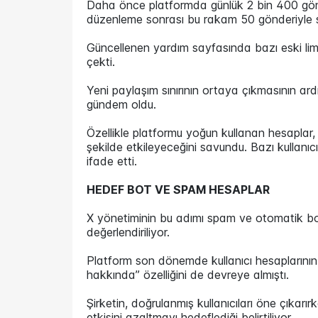
Daha önce platformda günlük 2 bin 400 gönder
düzenleme sonrası bu rakam 50 gönderiyle sın
Güncellenen yardım sayfasında bazı eski limit 
çekti.
Yeni paylaşım sınırının ortaya çıkmasının ar
gündem oldu.
Özellikle platformu yoğun kullanan hesaplar, ge
şekilde etkileyeceğini savundu. Bazı kullanıcı
ifade etti.
HEDEF BOT VE SPAM HESAPLAR
X yönetiminin bu adımı spam ve otomatik b
değerlendiriliyor.
Platform son dönemde kullanıcı hesaplarının
hakkında” özelliğini de devreye almıştı.
Şirketin, doğrulanmış kullanıcıları öne çıka
etkisini azaltmayı hedeflediği belirtiliyor.