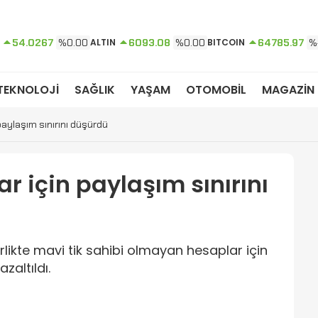
54.0267
%0.00
ALTIN
6093.08
%0.00
BITCOIN
64785.97
%
TEKNOLOJİ
SAĞLIK
YAŞAM
OTOMOBİL
MAGAZİN
 paylaşım sınırını düşürdü
lar için paylaşım sınırını
likte mavi tik sahibi olmayan hesaplar için
zaltıldı.