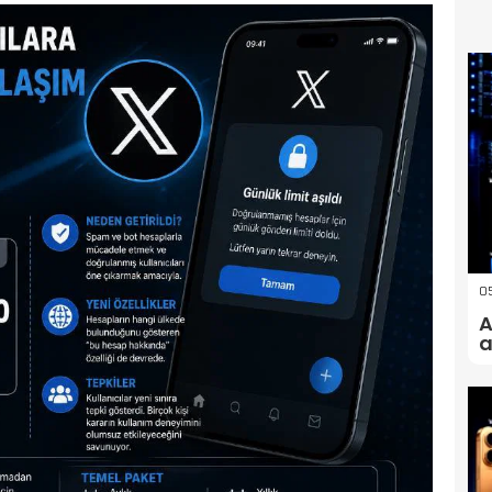
0
A
a