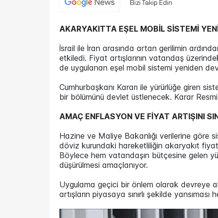
Bizi Takip Edin
AKARYAKITTA EŞEL MOBİL SİSTEMİ YEN
İsrail ile İran arasında artan gerilimin ardın
etkiledi. Fiyat artışlarının vatandaş üzerind
de uygulanan eşel mobil sistemi yeniden devr
Cumhurbaşkanı Kararı ile yürürlüğe giren sis
bir bölümünü devlet üstlenecek. Karar Resmi
AMAÇ ENFLASYON VE FİYAT ARTIŞINI S
Hazine ve Maliye Bakanlığı verilerine göre sis
döviz kurundaki hareketliliğin akaryakıt fiya
Böylece hem vatandaşın bütçesine gelen yük
düşürülmesi amaçlanıyor.
Uygulama geçici bir önlem olarak devreye alı
artışların piyasaya sınırlı şekilde yansıması h