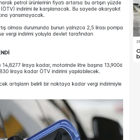
rak petrol ürünlerinin fiyatı artarsa bu artışın yüzde
 (ÖTV) indirimi ile karşılanacak. Bu sayede akaryakıt
atına yansımayacak.
 artış olması durumunda bunun yalnızca 2,5 lirası pompa
se vergi indirimi yoluyla devlet tarafından
2
O
ENDİ
b
14,8277 liraya kadar, motorinde litre başına 13,9006
830 liraya kadar ÖTV indirimi yapılabilecek.
ek artışların belirli bir noktaya kadar vergi indirimiyle