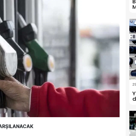
B
M
2
Y
d
 KARŞILANACAK