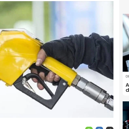
06
A
d