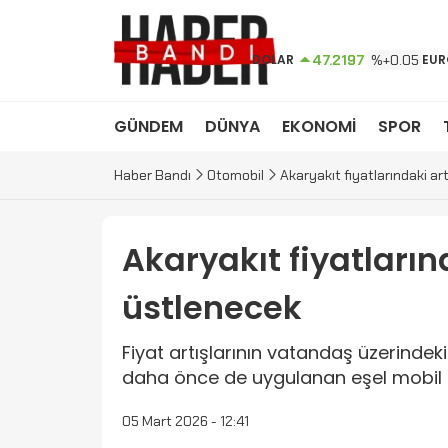
DOLAR
47.2197
%+0.05
EUR
GÜNDEM
DÜNYA
EKONOMİ
SPOR
Haber Bandı
Otomobil
Akaryakıt fiyatlarındaki ar
Akaryakıt fiyatların
üstlenecek
Fiyat artışlarının vatandaş üzerindeki
daha önce de uygulanan eşel mobil s
05 Mart 2026 - 12:41