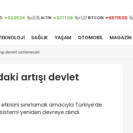
O
53.9534
%+0.15
ALTIN
6271.08
%+1.27
BITCOIN
65715.55
%
TEKNOLOJİ
SAĞLIK
YAŞAM
OTOMOBİL
MAGAZİN
tışı devlet üstlenecek
daki artışı devlet
 etkisini sınırlamak amacıyla Türkiye’de
istemi yeniden devreye alındı.