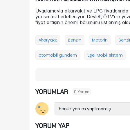
Uygulamayla akaryakıt ve LPG fiyatlarında olu
yansıması hedefleniyor. Devlet, ÖTV’nin yüzd
fiyat artışının önemli bölümünü üstlenmiş ola
Akaryakıt
Benzin
Motorin
Benzin
otomobil gündem
Eşel Mobil sistem
YORUMLAR
0 Yorum
Henüz yorum yapılmamış.
YORUM YAP