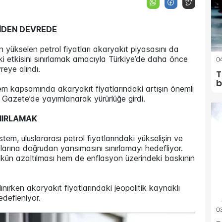
İDEN DEVREDE
dan yükselen petrol fiyatları akaryakıt piyasasını da
eki etkisini sınırlamak amacıyla Türkiye’de daha önce
04
eye alındı.
T
b
tem kapsamında akaryakıt fiyatlarındaki artışın önemli
 Gazete’de yayımlanarak yürürlüğe girdi.
INIRLAMAK
tem, uluslararası petrol fiyatlarındaki yükselişin ve
tlarına doğrudan yansımasını sınırlamayı hedefliyor.
ün azaltılması hem de enflasyon üzerindeki baskının
nırken akaryakıt fiyatlarındaki jeopolitik kaynaklı
edefleniyor.
03