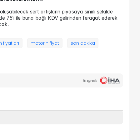
şabilecek sert artışların piyasaya sınırlı şekilde
e 75’i ile buna bağlı KDV gelirinden feragat ederek
cak.
 fiyatları
motorin fiyat
son dakika
Kaynak