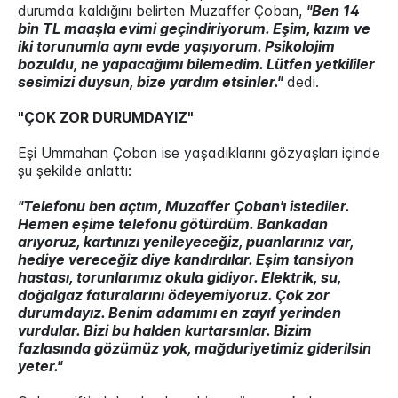
durumda kaldığını belirten Muzaffer Çoban,
"Ben 14
bin TL maaşla evimi geçindiriyorum. Eşim, kızım ve
iki torunumla aynı evde yaşıyorum. Psikolojim
bozuldu, ne yapacağımı bilemedim. Lütfen yetkililer
sesimizi duysun, bize yardım etsinler."
dedi.
"ÇOK ZOR DURUMDAYIZ"
Eşi Ummahan Çoban ise yaşadıklarını gözyaşları içinde
şu şekilde anlattı:
"Telefonu ben açtım, Muzaffer Çoban'ı istediler.
Hemen eşime telefonu götürdüm. Bankadan
arıyoruz, kartınızı yenileyeceğiz, puanlarınız var,
hediye vereceğiz diye kandırdılar. Eşim tansiyon
hastası, torunlarımız okula gidiyor. Elektrik, su,
doğalgaz faturalarını ödeyemiyoruz. Çok zor
durumdayız. Benim adamımı en zayıf yerinden
vurdular. Bizi bu halden kurtarsınlar. Bizim
fazlasında gözümüz yok, mağduriyetimiz giderilsin
yeter."