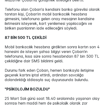
Muzaffer Çoban'la görüşmek istediğini belirtti.
Telefonu alan Çoban'a kendisini banka görevlisi olarak
tanıtan kişi, Çoban'ın mobil bankacılık hesabına
girmesini, telefonuna gelen onay mesajının kendisine
iletmesini isteyerek, kart yenilemesi yapılacağını ve
biriken puanlarının iade edileceğini söyledi.
87 BİN 500 TL ÇEKİLDİ
Mobil bankacılık hesabına girdikten sonra kartın son 4
hanesini de isteyen şahsa bilgiyi veren Çoban'ın
telefonuna, kısa süre sonra hesabından 87 bin 500 TL
çekildiğine dair SMS bildirimi geldi.
Durumu fark eden Çoban, hemen bankayla iletişime
geçerek kartını iptal ettirdi, ardından savcılığa
dolandırıldığı iddiasıyla suç duyurusunda bulundu.
"PSİKOLOJİM BOZULDU"
25 Mart Salı günü saat 18.40 sıralarında yaşanan olay
sonrası hem maddi hem de psikolojik olarak zor