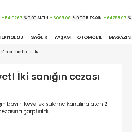
54.0267
%0.00
ALTIN
6093.08
%0.00
BITCOIN
64785.97
%
TEKNOLOJİ
SAĞLIK
YAŞAM
OTOMOBİL
MAGAZİN
ığın cezası belli oldu…
t! İki sanığın cezası
ın başını keserek sulama kanalına atan 2
ezasına çarptırıldı.