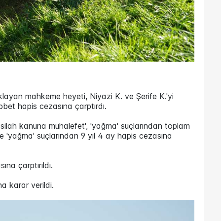
klayan mahkeme heyeti, Niyazi K. ve Şerife K.'yi
bbet hapis cezasına çarptırdı.
li silah kanuna muhalefet', 'yağma' suçlarından toplam
 ve 'yağma' suçlarından 9 yıl 4 ay hapis cezasına
ına çarptırıldı.
a karar verildi.