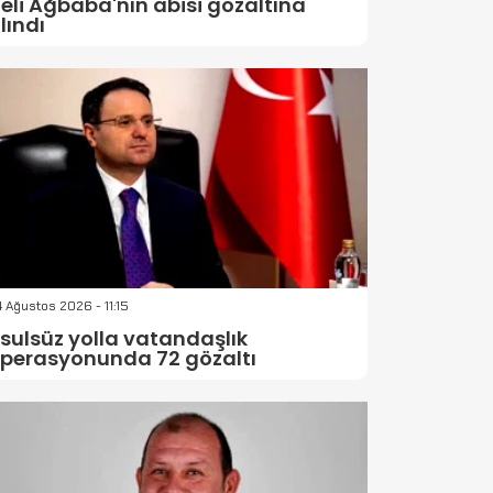
eli Ağbaba'nın abisi gözaltına
lındı
 Ağustos 2026 - 11:15
sulsüz yolla vatandaşlık
perasyonunda 72 gözaltı