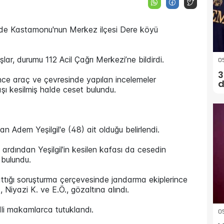
nde Kastamonu'nun Merkez ilçesi Dere köyü
lar, durumu 112 Acil Çağrı Merkezi’ne bildirdi.
05
3
nce araç ve çevresinde yapılan incelemeler
d
aşı kesilmiş halde ceset bulundu.
 Adem Yeşilgil'e (48) ait olduğu belirlendi.
ardından Yeşilgil'in kesilen kafası da cesedin
 bulundu.
ttığı soruşturma çerçevesinde jandarma ekiplerince
., Niyazi K. ve E.Ö., gözaltına alındı.
 adli makamlarca tutuklandı.
05