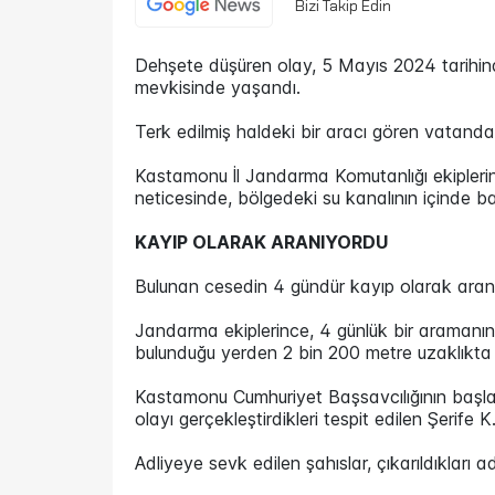
Bizi Takip Edin
Dehşete düşüren olay, 5 Mayıs 2024 tarihi
mevkisinde yaşandı.
Terk edilmiş haldeki bir aracı gören vatandaş
Kastamonu İl Jandarma Komutanlığı ekipleri
neticesinde, bölgedeki su kanalının içinde b
KAYIP OLARAK ARANIYORDU
Bulunan cesedin 4 gündür kayıp olarak aranan
Jandarma ekiplerince, 4 günlük bir aramanın 
bulunduğu yerden 2 bin 200 metre uzaklıkta
Kastamonu Cumhuriyet Başsavcılığının başla
olayı gerçekleştirdikleri tespit edilen Şerife K
Adliyeye sevk edilen şahıslar, çıkarıldıkları