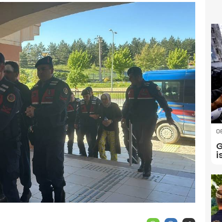
06
G
i