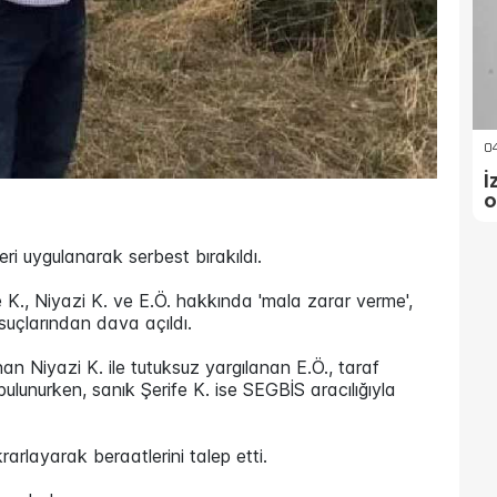
04
İ
o
leri uygulanarak serbest bırakıldı.
., Niyazi K. ve E.Ö. hakkında 'mala zarar verme',
suçlarından dava açıldı.
n Niyazi K. ile tutuksuz yargılanan E.Ö., taraf
 bulunurken, sanık Şerife K. ise SEGBİS aracılığıyla
arlayarak beraatlerini talep etti.