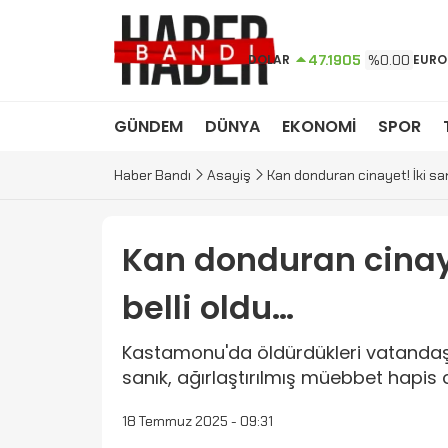
DOLAR
47.1905
%0.00
EURO
GÜNDEM
DÜNYA
EKONOMİ
SPOR
Haber Bandı
Asayiş
Kan donduran cinayet! İki san
Kan donduran cinaye
belli oldu…
Kastamonu'da öldürdükleri vatandaş
sanık, ağırlaştırılmış müebbet hapis c
18 Temmuz 2025 - 09:31