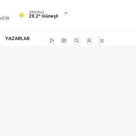
Istanbul
29.2° Güneşli
+0.19
YAZARLAR