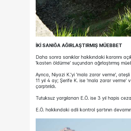
İKİ SANIĞA AĞIRLAŞTIRMIŞ MÜEBBET
Daha sonra sanıklar hakkındaki kararını açı
'kasten öldürme' suçundan ağırlaştırmış müe
Ayrıca, Niyazi K.'yi 'mala zarar verme', ateş
11 yıl 4 ay; Şerife K. ise 'mala zarar verme'
çarptırıldı.
Tutuksuz yargılanan E.Ö. ise 3 yıl hapis cezas
E.Ö. hakkındaki adli kontrol şartının devamın