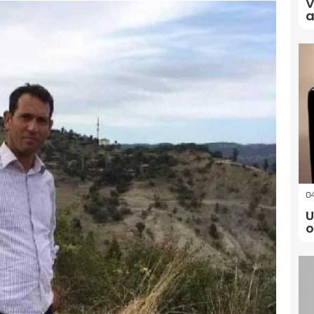
V
a
04
U
o