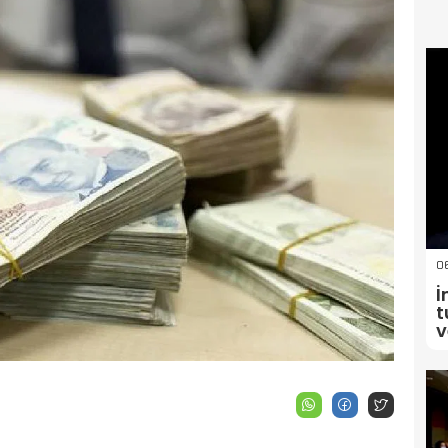
06
İ
t
v