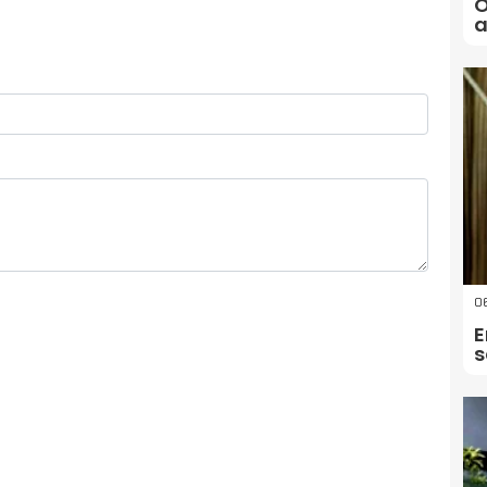
Ö
a
06
E
s