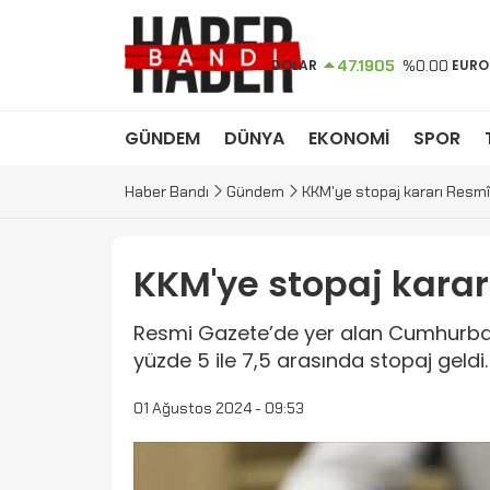
DOLAR
47.1905
%0.00
EURO
GÜNDEM
DÜNYA
EKONOMİ
SPOR
Haber Bandı
Gündem
KKM'ye stopaj kararı Resm
KKM'ye stopaj karar
Resmi Gazete’de yer alan Cumhurbaşk
yüzde 5 ile 7,5 arasında stopaj geldi.
01 Ağustos 2024 - 09:53