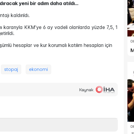
racak yeni bir adım daha atıldı...
jı kaldırıldı.
kararıyla KKM’ye 6 ay vadeli olanlarda yüzde 7,5, 1
irildi.
0
ümlü hesaplar ve kur korumalı katılım hesapları için
M
stopaj
ekonomi
Kaynak
06