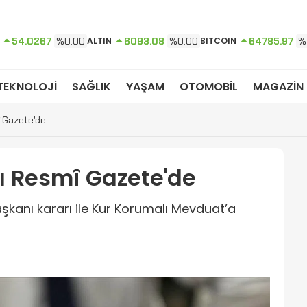
54.0267
%0.00
ALTIN
6093.08
%0.00
BITCOIN
64785.97
%
TEKNOLOJİ
SAĞLIK
YAŞAM
OTOMOBİL
MAGAZİN
î Gazete'de
ı Resmî Gazete'de
anı kararı ile Kur Korumalı Mevduat’a