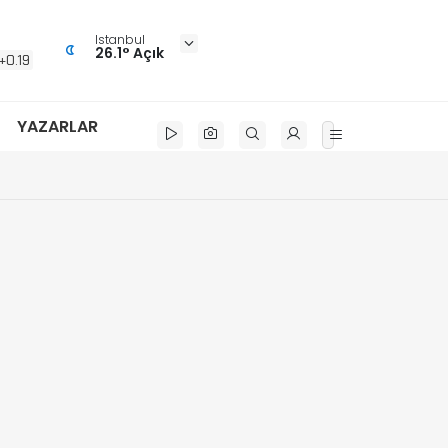
Istanbul
26.1° Açık
+0.19
YAZARLAR