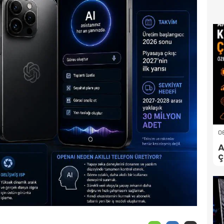
06
A
ç