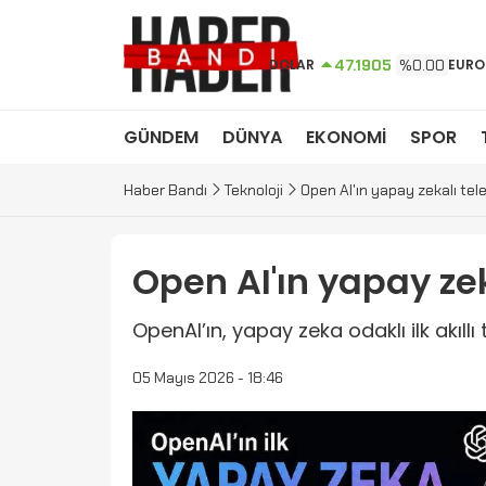
DOLAR
47.1905
%0.00
EURO
GÜNDEM
DÜNYA
EKONOMİ
SPOR
Haber Bandı
Teknoloji
Open AI'ın yapay zekalı tel
Open AI'ın yapay ze
OpenAI’ın, yapay zeka odaklı ilk akıllı
05 Mayıs 2026 - 18:46