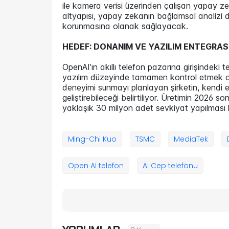
ile kamera verisi üzerinden çalışan yapay zek
altyapısı, yapay zekanın bağlamsal analizi d
korunmasına olanak sağlayacak.
HEDEF: DONANIM VE YAZILIM ENTEGRA
OpenAI’ın akıllı telefon pazarına girişinde
yazılım düzeyinde tamamen kontrol etmek oldu
deneyimi sunmayı planlayan şirketin, kendi e
geliştirebileceği belirtiliyor. Üretimin 2026 
yaklaşık 30 milyon adet sevkiyat yapılması 
Ming-Chi Kuo
TSMC
MediaTek
Open AI telefon
AI Cep telefonu