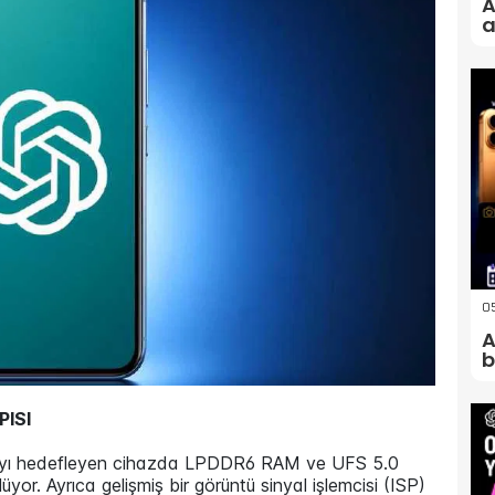
A
a
05
A
b
PISI
mayı hedefleyen cihazda LPDDR6 RAM ve UFS 5.0
üyor. Ayrıca gelişmiş bir görüntü sinyal işlemcisi (ISP)