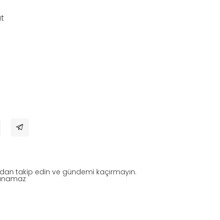
at
ndan takip edin ve gündemi kaçırmayın.
nlanamaz