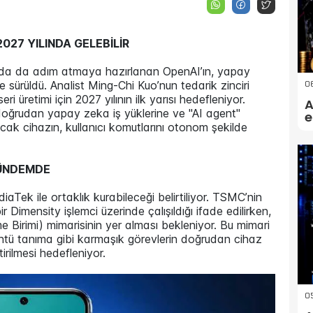
027 YILINDA GELEBİLİR
nda da adım atmaya hazırlanan OpenAI’ın, yapay
06
öne sürüldü. Analist Ming-Chi Kuo’nun tedarik zinciri
eri üretimi için 2027 yılının ilk yarısı hedefleniyor.
A
k doğrudan yapay zeka iş yüklerine ve "AI agent"
e
k cihazın, kullanıcı komutlarını otonom şekilde
GÜNDEMDE
aTek ile ortaklık kurabileceği belirtiliyor. TSMC’nin
bir Dimensity işlemci üzerinde çalışıldığı ifade edilirken,
me Birimi) mimarisinin yer alması bekleniyor. Bu mimari
ntü tanıma gibi karmaşık görevlerin doğrudan cihaz
tirilmesi hedefleniyor.
0