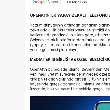
Bizi Takip Edin
OPENAI'IN İLK YAPAY ZEKALI TELEFONU 2
Yazılım dünyasının ardından donanım alanı
zeka odaklı ilk akıllı telefonunu geliştirdiği 
verilerine dayandırdığı bilgilere göre, cihazın s
Geleneksel akıllı telefonlardan farklı olara
(yapay zeka asistanı) konseptine odaklanaca
yerine getirmesi planlanıyor.
MEDIATEK İŞ BİRLİĞİ VE ÖZEL İŞLEMCİ 
OpenAI’ın bu projede işlemci devlerinden Medi
yeni nesil üretim süreciyle geliştirilecek özel 
cihazın teknik yapısında çift NPU (Sinir İşle
sayesinde gerçek zamanlı dil işleme ve görü
üzerinde, hızlı ve verimli bir şekilde gerçekleş