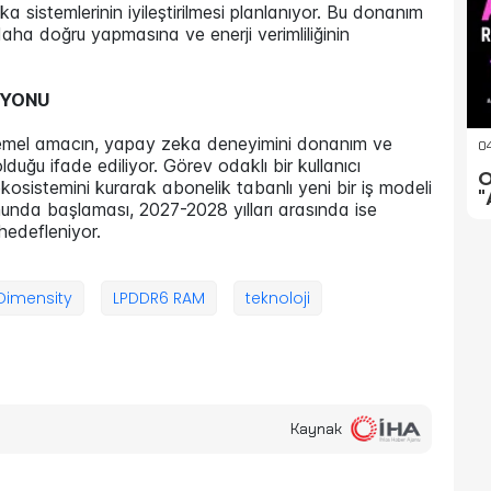
a sistemlerinin iyileştirilmesi planlanıyor. Bu donanım
aha doğru yapmasına ve enerji verimliliğinin
SYONU
ki temel amacın, yapay zeka deneyimini donanım ve
04
ğu ifade ediliyor. Görev odaklı bir kullanıcı
O
kosistemini kurarak abonelik tabanlı yeni bir iş modeli
"
sonunda başlaması, 2027-2028 yılları arasında ise
hedefleniyor.
Dimensity
LPDDR6 RAM
teknoloji
Kaynak