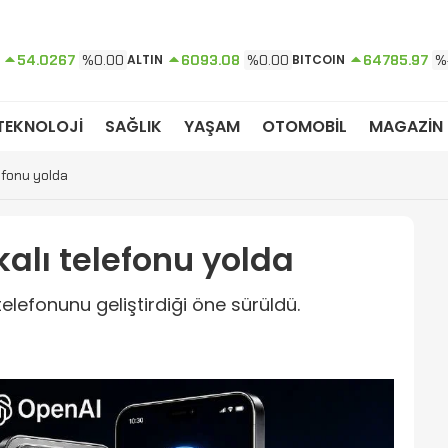
54.0267
%0.00
ALTIN
6093.08
%0.00
BITCOIN
64785.97
%
TEKNOLOJİ
SAĞLIK
YAŞAM
OTOMOBİL
MAGAZİN
efonu yolda
kalı telefonu yolda
 telefonunu geliştirdiği öne sürüldü.