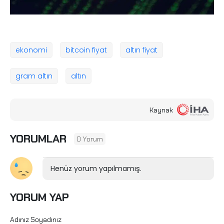
ekonomi
bitcoin fiyat
altın fiyat
gram altın
altın
Kaynak
YORUMLAR
0 Yorum
Henüz yorum yapılmamış.
YORUM YAP
Adınız Soyadınız