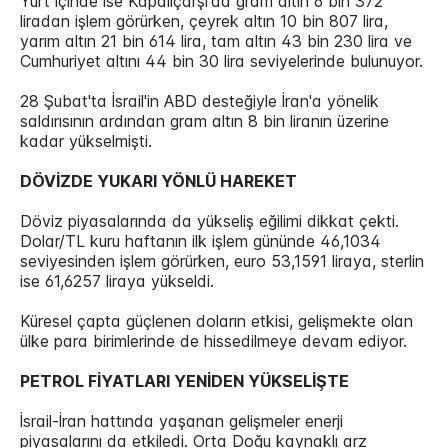
Yurt içinde ise Kapalıçarşı'da gram altın 6 bin 372
liradan işlem görürken, çeyrek altın 10 bin 807 lira,
yarım altın 21 bin 614 lira, tam altın 43 bin 230 lira ve
Cumhuriyet altını 44 bin 30 lira seviyelerinde bulunuyor.
28 Şubat'ta İsrail'in ABD desteğiyle İran'a yönelik
saldırısının ardından gram altın 8 bin liranın üzerine
kadar yükselmişti.
DÖVİZDE YUKARI YÖNLÜ HAREKET
Döviz piyasalarında da yükseliş eğilimi dikkat çekti.
Dolar/TL kuru haftanın ilk işlem gününde 46,1034
seviyesinden işlem görürken, euro 53,1591 liraya, sterlin
ise 61,6257 liraya yükseldi.
Küresel çapta güçlenen doların etkisi, gelişmekte olan
ülke para birimlerinde de hissedilmeye devam ediyor.
PETROL FİYATLARI YENİDEN YÜKSELİŞTE
İsrail-İran hattında yaşanan gelişmeler enerji
piyasalarını da etkiledi. Orta Doğu kaynaklı arz