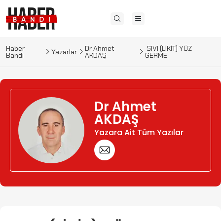
Haber
Dr Ahmet
​​​ ​SIVI (LİKİT) YÜZ
Yazarlar
Bandı
AKDAŞ
GERME
Dr Ahmet
AKDAŞ
Yazara Ait Tüm Yazılar