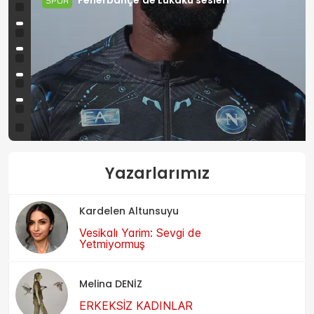
Fenerbahçe'de Lukaku sesleri
SPOR
Yazarlarımız
Kardelen Altunsuyu
Vesikalı Yarim: Sevgi de
Yetmiyormuş
Melina DENİZ
ERKEKSİZ KADINLAR