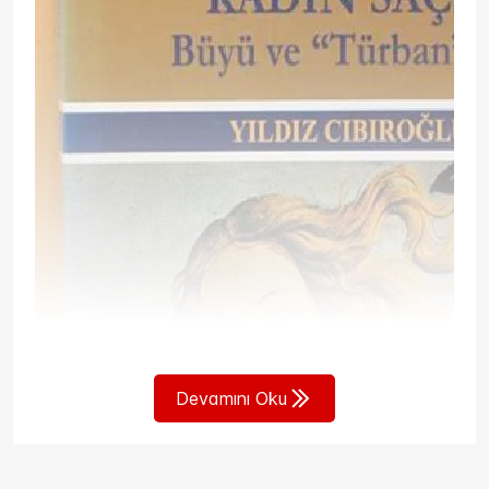
roman büyülü gerçekçiliğin
Batı’ya has olmadığının da ispatı niteliğindedir.
Birbirinden bağımsız kadın öyküleri gibi başlayan
anlatı, sonlara doğru bu kadınların
aynı bahçede bir araya gelmesi ve hayatlarının
birbirine eklemlenmesiyle birleşiyor.
Kerec'teki o bahçe, sadece erkeklerden değil, aynı
zamanda dışarıdaki şiddet dolu
siyasi iklimden de bir kaçış alanıdır. Şehrin kaosu ve
darbenin gürültüsü içinde bu
bahçe, kadınların kendi yasalarını koyduğu geçici
bir sığınak veya bir "cennet"
hayalidir. Bahçe aslında siyasi bir ütopyadır.
Haşim’in “O Belde”deki ütopik huzuru gibi
“Kadınlar orda güzel, ince, sâf, leylîdir,
Devamını Oku
Hepsinin gözlerinde hüznün var…”
“Hepsi hemşiredir veyâhud yâr” kısmı hariç tabiki.
Çünkü bu romandaki kadınlar