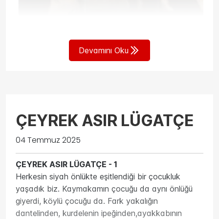
Devamını Oku
ÇEYREK ASIR LÜGATÇE
04 Temmuz 2025
ÇEYREK ASIR LÜGATÇE - 1
Herkesin siyah önlükte eşitlendiği bir çocukluk
yaşadık biz. Kaymakamın çocuğu da aynı önlüğü
giyerdi, köylü çocuğu da. Fark yakalığın
Yunanca “ölümsüz” anlamına gelen 1969 yapımı “Z”
dantelinden, kurdelenin ipeğinden,ayakkabının