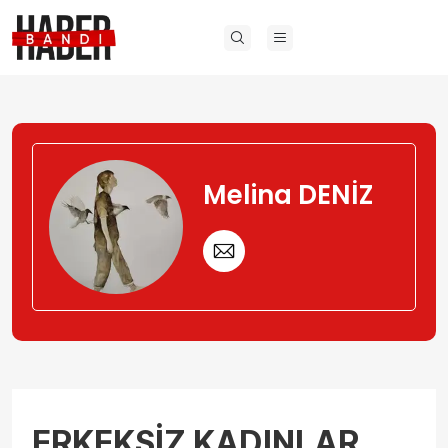
Melina DENİZ
ERKEKSİZ KADINLAR