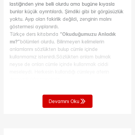
filmi…
lastiğinden yine belli olurdu ama bugüne kıyasla
Olay isimsiz bir ülkede geçiyor; ancak izleyen
bunlar küçük ayrıntılardı. Şimdiki gibi bir görgüsüzlük
herkese bir yerlerden tanıdık gelecek. Fonda, Grup
yoktu. Ayıp olan fakirlik değildi, zenginin malını
Yorum’un “Hoşçakalın Dostlarım”dan aşina
göstermesi ayıplanırdı.
olduğumuz bir tını: “O Antonis”… Zeminde ise planlı
Türkçe ders kitabında
“Okuduğumuzu Anladık
bir cinayete kurban giden bir aydın…
mı?”
bölümleri olurdu. Bilinmeyen kelimelerin
Film, bir polis şefinin, asma yapraklarına musallat
anlamlarını sözlükten bulup cümle içinde
olan “zararlılarla” mücadele edilmesinin ne kadar
kullanmamız istenirdi.Sözlükten anlam bulmak
elzemse, topluma musallat olan solcularla da aynı
neyse de onları cümle içinde kullanmak ciddi
şekilde mücadele edilmesi gerektiğini anlattığı “Küf”
meseleydi. Herkesin kullandığı cümleye aferin
konulu bir sunumla başlıyor. İdeolojik küflerle
demezdi öğretmenimiz.
özellikle üç alanda mücadele edilmesi gerektiği,
5 ve katları mühimdi. Cumhuriyet’in 75. Yılına özel
askeri disiplinle madde madde sıralanıyor:
kutlamalar yapılmıştı. O sene açılan okullara 75. Yıl
1. Aşama, okullarda başlar; çünkü onlar hâlâ
Devamını Oku
İlk/ Ortaokulu adı verilmişti. Kim bilir 100. yılı nasıl
tomurcuktur.
kutlanacak diye düşünürdüm…
2. Aşama, gençler ve işçilerdir; çünkü onlar
“Cumhuriyet burada kuruldu burada yıkılacak!”,
çiçeğe durmuştur ama hâlâ budanabilirler.
“Kahrolsun laiklik, yaşasın şeriat!” ilk defa 10
3. Aşama ise askerliktir. Bu dönemden sonra
yaşımdayken televizyonda duymuştum bu