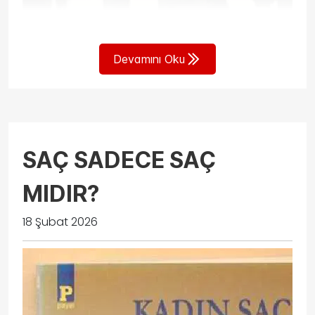
Devamını Oku
SAÇ SADECE SAÇ
MIDIR?
18 Şubat 2026
Shahrnush Parsipur'un
“Erkeksiz Kadınlar”
romanı,
1953 İran'ında toplumsal
baskıdan kaçarak Kerec'teki bir bahçede buluşan
beş kadının, özgürlük arayışını
konu alır. 2009 yılında sinemaya da uyarlanan bu