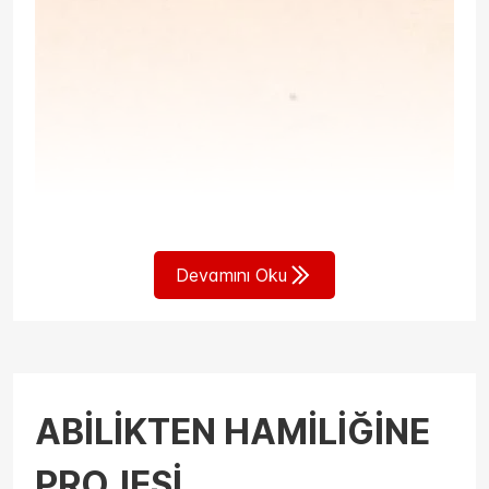
melezleme çeşidi kendi evlatlarını yiyor şimdilerde.
Sonra da çadırda, otağda“acımadı ki” pozları
veriliyor tebessümle.
Güçlü olanla, ayakta kalanla hala bir yol varsa o
yolu yürümek için bekleniliyor ama yolun sonu
göründü.Herkes bilir ki kısır melezlerden ne soy yürür
ne de yol. Bu yolun sonunda kazanan olmayacak
sadece kayıplar sayılacak
Devamını Oku
ABİLİKTEN HAMİLİĞİNE
PROJESİ