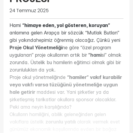
24 Temmuz 2025
Hami
“himaye eden, yol gösteren, koruyan”
anlamına gelen Arapça bir sözcük “Mutlak Butlan”
gibi yakındahepimiz öğrenmiş olacağız. Çünkü yeni
Hem içerik hem de üslup olarak ağır bir kitap
Proje Okul Yönetmeliği
ne göre “özel program
“Çürümenin Kitabı”. İki dünya savaşı arasında kalıp
uygulanan” proje okullarının artık bir
“hami
si” olmak
varoluşun ağırlığı altında ezilenleri anlatsa da
zorunda. Üstelik bu hamilerin eğitimci olmak gibi bir
bugünü de anlatıyor. Umutsuzluğu bulaştıran, bir o
zorunlulukları da yok.
kadar da zihin açıcı aforizmalarla farklı bir bakış
Proje okul yönetmeliğinde
“hamiler” vakıf kurabilir
açısı kazandıran bu kitabın merkezinde, bireylerde
veya vakfı varsa tüzüğünü yönetmeliğe uygun
hastalık veya akıl hastalığı olarak ortaya çıkabilen;
hale getirir
maddesi var. Yani şirketler ya da
toplumlarda ise dekadansa düşüş şeklinde beliren
şirketleşmiş tarikatlar okullara sponsor olacaklar.
çürüme kavramı var.
Peki ama neyin karşılığında?
Dekadans, ‘düşkünleşmiş’ anlamına gelen Fransızca
Okulların hamiliğini, abilik geleneğinden gelen
bir kelime. 19. yüzyıl sonlarında Fransız
vakıflara üstelik
zorunlu yatılı
olarak vermek evet
sembolistlerine, edebiyatı soysuzlaştırdıkları ima
günümüz ekonomik koşullarında evden bir boğaz